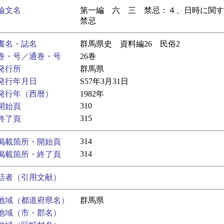
論文名
第一編 六 三 禁忌：４、日時に関す
禁忌
書名・誌名
群馬県史 資料編26 民俗2
巻・号／通巻・号
26巻
発行所
群馬県
発行年月日
S57年3月31日
発行年（西暦）
1982年
310
開始頁
315
終了頁
314
掲載箇所・開始頁
314
掲載箇所・終了頁
話者（引用文献）
地域（都道府県名）
群馬県
地域（市・郡名）