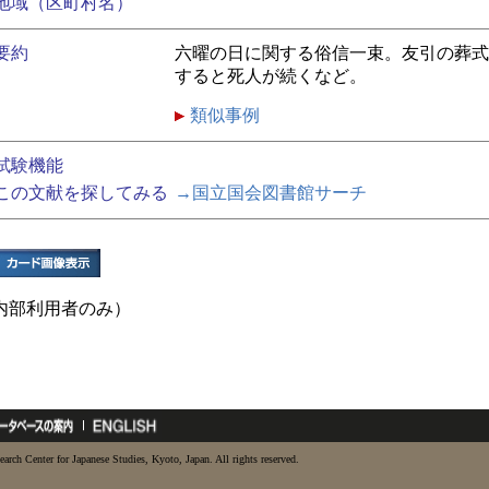
地域（区町村名）
要約
六曜の日に関する俗信一束。友引の葬式
すると死人が続くなど。
類似事例
試験機能
この文献を探してみる
→国立国会図書館サーチ
内部利用者のみ）
earch Center for Japanese Studies, Kyoto, Japan. All rights reserved.