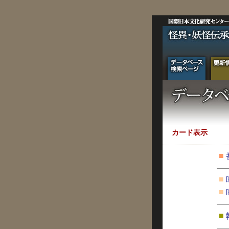
カード表示
■
■
■
■