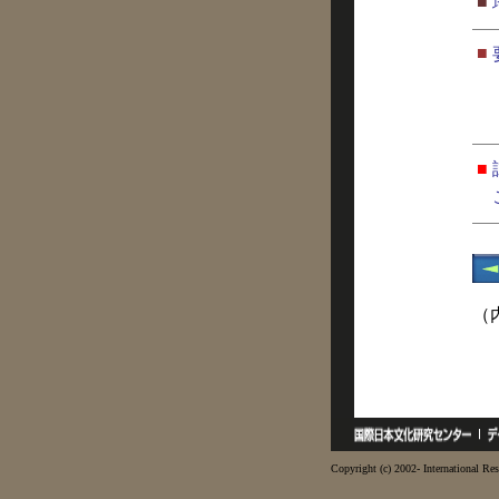
■
■
■
（
Copyright (c) 2002- International Res