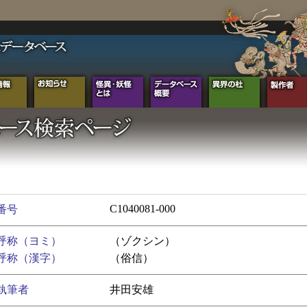
C1040081-000
番号
呼称（ヨミ）
（ゾクシン）
呼称（漢字）
（俗信）
執筆者
井田安雄