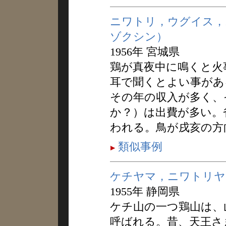
ニワトリ，ウグイス，
ゾクシン）
1956年 宮城県
鶏が真夜中に鳴くと火
耳で聞くとよい事があ
その年の収入が多く、
か？）は出費が多い。
われる。鳥が戌亥の方
類似事例
ケチヤマ，ニワトリヤ
1955年 静岡県
ケチ山の一つ鶏山は、
呼ばれる。昔、天王さ