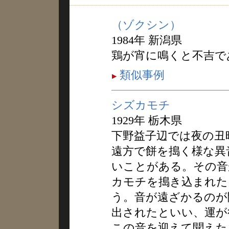
（ゾクシン）
1984年 新潟県
鶏が宵に鳴くと不吉で
類似事例
シズカモチ
1929年 栃木県
下野益子辺では夜の丑
遠方で餅を搗く様な異
いことがある。その音
カモチを搗き込まれた
う。音が遠ざかるのが
出されたといい、運が
この音を迎えて聞えた