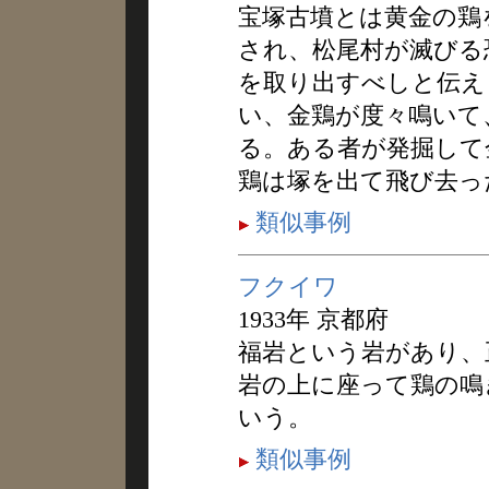
宝塚古墳とは黄金の鶏
され、松尾村が滅びる
を取り出すべしと伝え
い、金鶏が度々鳴いて
る。ある者が発掘して
鶏は塚を出て飛び去っ
類似事例
フクイワ
1933年 京都府
福岩という岩があり、
岩の上に座って鶏の鳴
いう。
類似事例