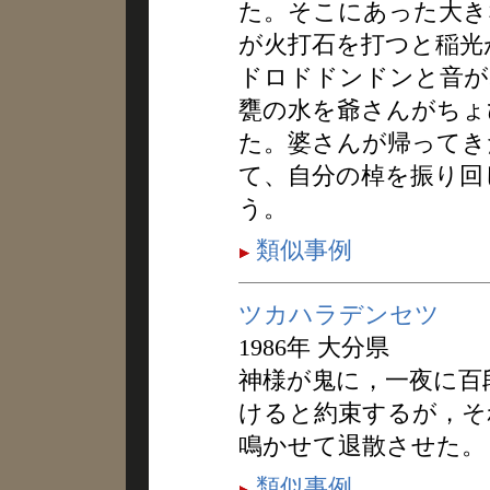
た。そこにあった大き
が火打石を打つと稲光
ドロドドンドンと音が
甕の水を爺さんがちょ
た。婆さんが帰ってき
て、自分の棹を振り回
う。
類似事例
ツカハラデンセツ
1986年 大分県
神様が鬼に，一夜に百
けると約束するが，そ
鳴かせて退散させた。
類似事例