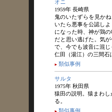
オニ
1959年 長崎県
鬼のいたずらを見かね
いたら悪事を公認しよ
になった時、神が鶏の
だと思い逃げた。気が
で、今でも波音に混じ
仁田（湯江）の三間石
類似事例
サルタ
1975年 秋田県
猿田の説明。猿まわし
る。
類似事例