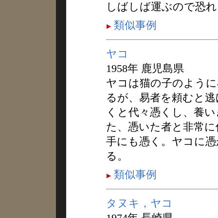
しばしば運ぶので恐れ
類似事例
ヤコ
1958年 鹿児島県
ヤコは猫の子のように
るが、易者を頼むと逃
くと代々憑くし、養い
た、憑いた者と非常に
手にも憑く。ヤコに憑
る。
類似事例
タヌキ，ヤコ
1974年 長崎県