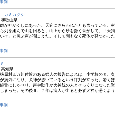
事例
，カミカクシ
年 和歌山県
師が神かくしにあった。天狗にさらわれたとも言っている。村
ら列を組んで山を回ると、山上から砂を撒く音がして、「天狗
いぞ」と叫ぶ声が聞こえた。そして間もなく死体が見つかった
事例
ミ
年 高知県
梼原村四万川付近のある婦人の報告によれば、小学校の頃、奥
が病気になり、犬神が憑いているという評判が立った。驚くほ
饒舌にしゃべり、声や動作が犬神統の人とそっくりになった挙
しまった。その後６、７年は病人が出ると必ず犬神が憑くよう
事例