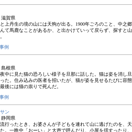
年 滋賀県
と上丹生の境の山には天狗が出る。1900年ごろのこと、中之
んて馬鹿なことがあるか、と出かけていって戻らず、探すと山
。
事例
年 島根県
夜中に見た猫の恐ろしい様子を旦那に話した。猫は姿を消し旦
った。住み込みの医者を招いたが、猫が姿を見せるたびに容態
最後には猫の祟りで死んだ。
事例
サン
年 静岡県
流行ったとき、お婆さんが子どもを連れて山に逃げたのを、天
た。一晩中「おーい」と大声で呼んだり、小屋を揺すったり、