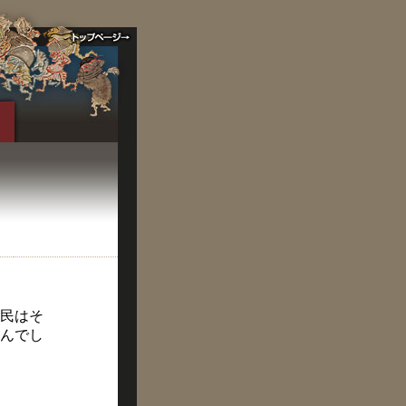
民はそ
んでし