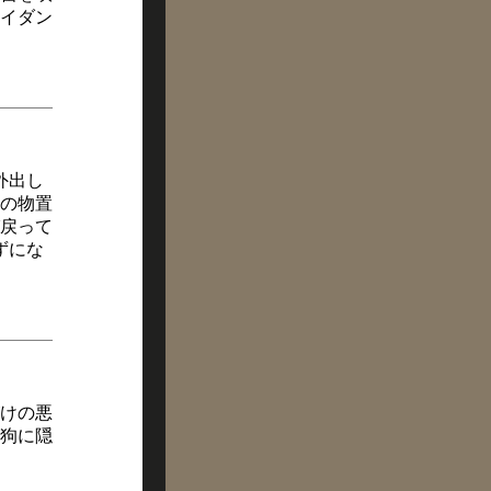
イダン
外出し
の物置
戻って
ずにな
けの悪
狗に隠