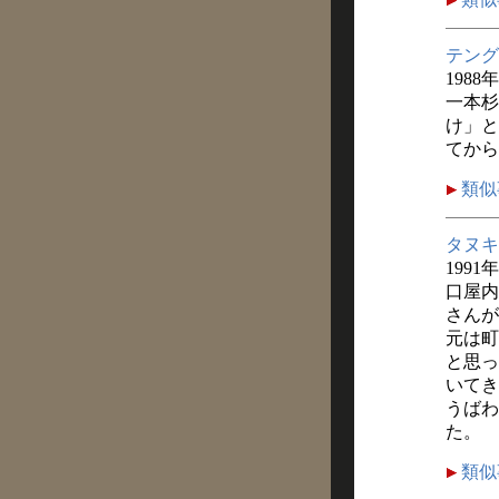
テング
1988
一本杉
け」と
てから
類似
タヌキ
1991
口屋内
さんが
元は町
と思っ
いてき
うばわ
た。
類似