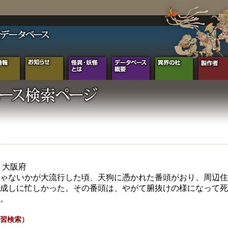
年 大阪府
ゃないかが大流行した頃、天狗に憑かれた番頭がおり、周辺住
成しに忙しかった。その番頭は、やがて腑抜けの様になって死
。
習検索）