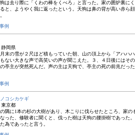
狗は去り際に「くわの棒をくべろ」と言った。家の囲炉裏にく
ると、ようやく我に返ったという。天狗は鼻の背が高い赤ら顔
。
事例
年 静岡県
月末の雪が２尺ほど積もっていた朝、山の頂上から「アハハハ
もない大きな声で高笑いの声が聞こえた。３、４日後にはその
の亭主が突然死んだ。声の主は天狗で、亭主の死の前兆だった
事例
ノコシカケギ
年 東京都
の隅に1本の杉の大樹があり、木こりに伐らせたところ、家の
なった、修験者に聞くと、伐った樹は天狗の腰掛樹であった。
た為であったと言う。
事例