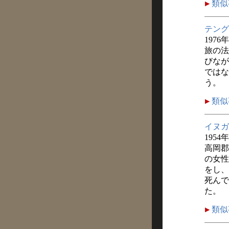
類似
テング
1976
旅の法
びなが
ではな
う。
類似
イヌガ
1954
高岡郡
の女性
をし、
死んで
た。
類似