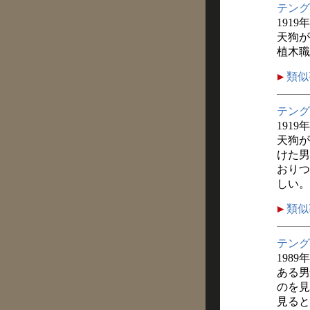
テング
1919
天狗が
植木職
類似
テング
1919
天狗が
けた男
おりつ
しい。
類似
テング
1989
ある男
のを見
見ると