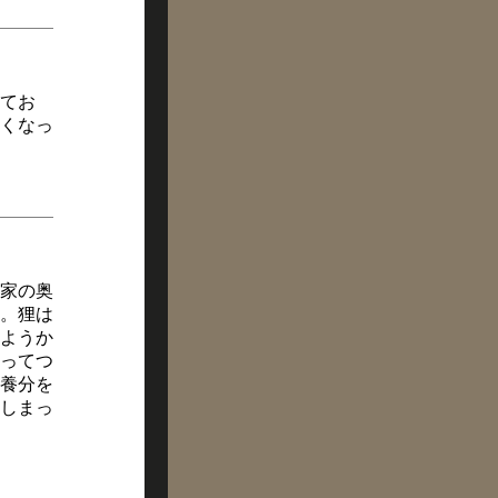
てお
くなっ
家の奥
。狸は
ようか
ってつ
養分を
しまっ