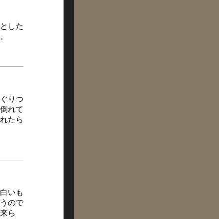
とした
。
ぐりつ
倒れて
れたら
白いも
うので
来ら