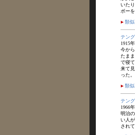
いたり
ボーを
類似
テング
1915
今から
たまま
で寝て
来て見
った。
類似
テング
1966
明治の
い人が
されて