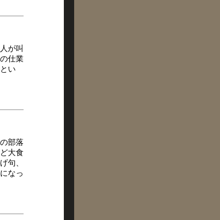
人が叫
の仕業
とい
の部落
ど大食
げ句、
になっ