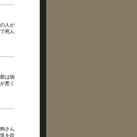
郷の人が
で死ん
那は病
が悪く
狗さん
笛を吹