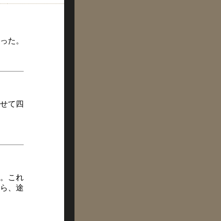
った。
せて四
。これ
ら、途