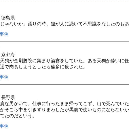
年 徳島県
じゃないか」踊りの時、狸が人に憑いて不思議をなしたのもあ
事例
年 京都府
天狗が金剛勝院に集まり酒宴をしていた。ある天狗が酔いに任
辺で肉食しようとしたら穢多に殺された。
事例
年 長野県
鹿な男がいて、仕事に行ったまま帰ってこず、山で死んでいた
がそこら中を引きずりまわしたが馬鹿で使いものにならないか
てたのだという。
事例