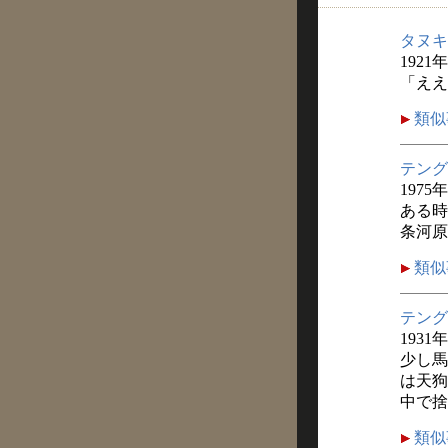
タヌキ
1921
「ええ
類似
テング
1975
ある時
条河原
類似
テング
1931
少し馬
は天狗
中で捨
類似