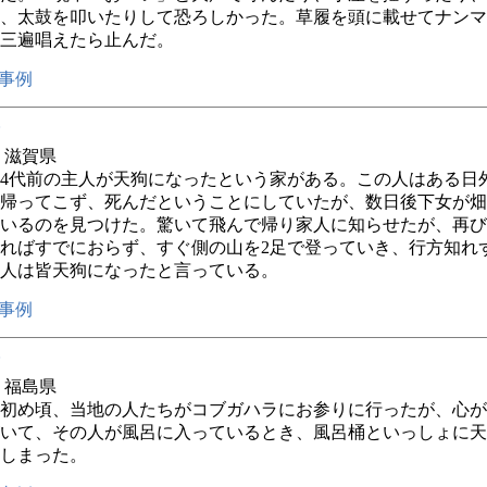
、太鼓を叩いたりして恐ろしかった。草履を頭に載せてナンマ
三遍唱えたら止んだ。
事例
年 滋賀県
4代前の主人が天狗になったという家がある。この人はある日
帰ってこず、死んだということにしていたが、数日後下女が畑
いるのを見つけた。驚いて飛んで帰り家人に知らせたが、再び
ればすでにおらず、すぐ側の山を2足で登っていき、行方知れ
人は皆天狗になったと言っている。
事例
年 福島県
初め頃、当地の人たちがコブガハラにお参りに行ったが、心が
いて、その人が風呂に入っているとき、風呂桶といっしょに天
しまった。