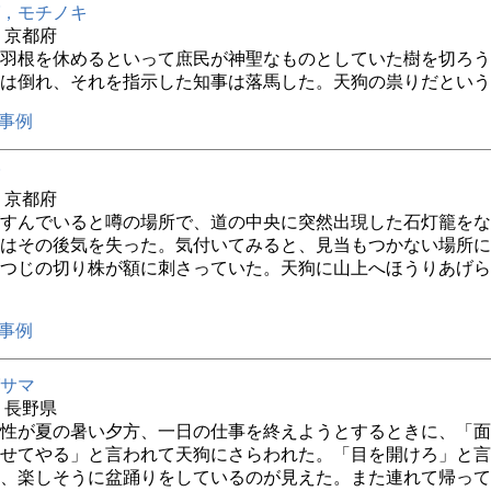
，モチノキ
年 京都府
羽根を休めるといって庶民が神聖なものとしていた樹を切ろう
は倒れ、それを指示した知事は落馬した。天狗の祟りだという
事例
年 京都府
すんでいると噂の場所で、道の中央に突然出現した石灯籠をな
はその後気を失った。気付いてみると、見当もつかない場所に
つじの切り株が額に刺さっていた。天狗に山上へほうりあげら
事例
サマ
年 長野県
性が夏の暑い夕方、一日の仕事を終えようとするときに、「面
せてやる」と言われて天狗にさらわれた。「目を開けろ」と言
、楽しそうに盆踊りをしているのが見えた。また連れて帰って