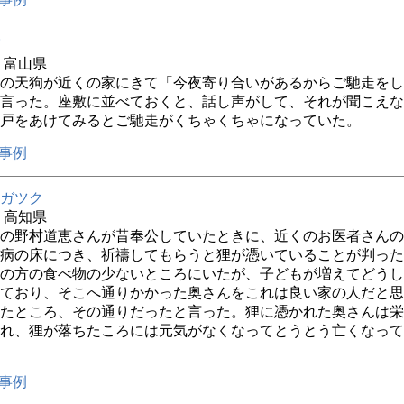
年 富山県
の天狗が近くの家にきて「今夜寄り合いがあるからご馳走をし
言った。座敷に並べておくと、話し声がして、それが聞こえな
戸をあけてみるとご馳走がくちゃくちゃになっていた。
事例
ガツク
年 高知県
の野村道恵さんが昔奉公していたときに、近くのお医者さんの
病の床につき、祈禱してもらうと狸が憑いていることが判った
の方の食べ物の少ないところにいたが、子どもが増えてどうし
ており、そこへ通りかかった奥さんをこれは良い家の人だと思
たところ、その通りだったと言った。狸に憑かれた奥さんは栄
れ、狸が落ちたころには元気がなくなってとうとう亡くなって
事例