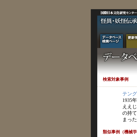
検索対象事例
テング
1935
ええじ
の持て
まった
類似事例（機械学