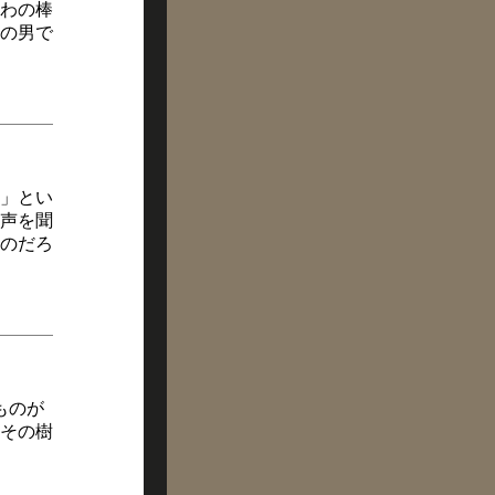
わの棒
の男で
」とい
声を聞
のだろ
ものが
その樹