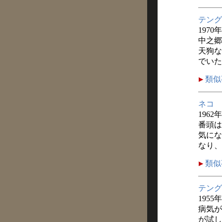
テング
1970
中之郷
天狗な
でいた
類似
ネコ
1962
番頭は
気にな
なり、
類似
テング
1955
病気が
が試し