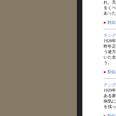
れ、天
をくべ
あった
類似
テング
1928
昨年正
う途方
いた女
う。
類似
テング
1929
ある家
病気に
を伐っ
類似