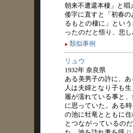
朝来不遭還本棲」と唱
倭字に直すと「初春の
るもとの棲に」という
ったのだと悟り、悲し
類似事例
リュウ
1932年 奈良県
ある美男子の許に、あ
人は夫婦となり子も生
履が濡れている事と、
に思っていた。ある時
の池に牡竜とともに住
とつながっているのだ
た。池を訪れ妻を呼ぶ