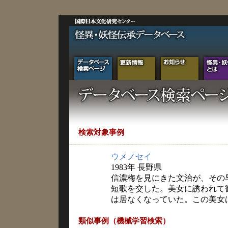
検索対象事例
ウメノセイ
1983年 長野県
信濃梅を見にきた文治が、その
短歌を交した。美女に誘われて
は居なくなっていた。この美女
類似事例（機械学習検索）