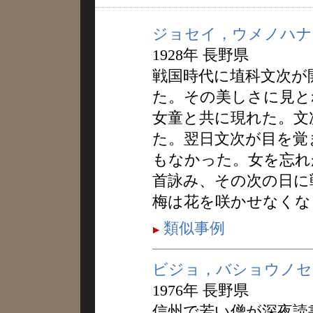
ジョセイ，ウメノハナ
1928年 長野県
戦国時代に埴科文次が
た。その美しさに見と
女童と共に現れた。文
た。翌日文次が目を覚
もなかった。女を忘れ
首詠み、その次の日に
梅は花を咲かせなくな
類似事例
ビジョ，バショウノセ
1976年 長野県
信州で若い僧が深夜読