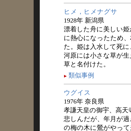
ヒメ，ヒメナグサ
1928年 新潟県
漂着した舟に美しい姫
に熱心になったため、
た。姫は入水して死に
河原には小さな草が生
草と名付けた。
類似事例
ウグイス
1976年 奈良県
孝謙天皇の御宇、高天
悲しんだが、年月が過
の梅の木に鶯がやって