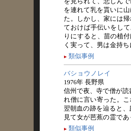
を見られて、悲しんで
を連れて乳を貰いに山
た。しかし、家には帰
ておけば手伝いをして
りにすると、苗の植付
く実って、男は金持ち
類似事例
バショウノレイ
1976年 長野県
信州で夜、寺で僧が読
れ僧に言い寄った。こ
翌朝血の跡を辿ると、
見て女が芭蕉の霊であ
類似事例