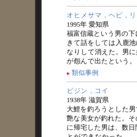
オヒメサマ，ヘビ，リ
1995年 愛知県
福富信蔵という男の下
きて話をしては入鹿池
なりして消えた。男に
が怨んで出たという。
類似事例
ビジン，コイ
1938年 滋賀県
大鯉を釣ろうとした男
艶な美女が釣れた。そ
に帰宅した男は、数日
とができなかった。