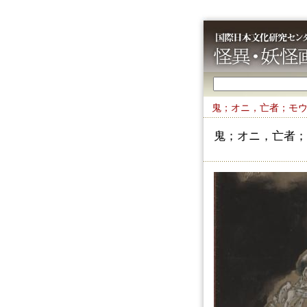
鬼；オニ，亡者；モ
鬼；オニ，亡者；