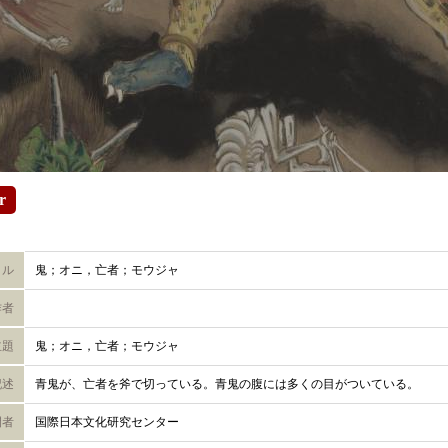
r
トル
鬼；オニ，亡者；モウジャ
作者
主題
鬼；オニ，亡者；モウジャ
記述
青鬼が、亡者を斧で切っている。青鬼の腹には多くの目がついている。
開者
国際日本文化研究センター