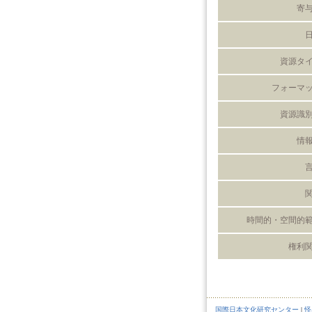
寄
資源タ
フォーマ
資源識
情
時間的・空間的
権利
国際日本文化研究センター
|
怪