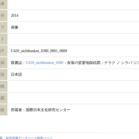
与者
日付
2014
イプ
画像
ット
別子
U426_nichibunken_0380_0001_0009
報源
親書誌：
U426_nichibunken_0380
：奈落の娑婆地獄絵図；ナラク ノ シラバ ジ
言語
日本語
関係
範囲
関係
所蔵者：国際日本文化研究センター
異・妖怪画像データベース検索ページ