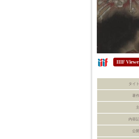
IIIF Viewe
タイ
著
内容
公