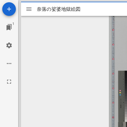
Mirador
奈落の娑婆地獄絵図
奈落の娑婆地獄絵図
viewer
1