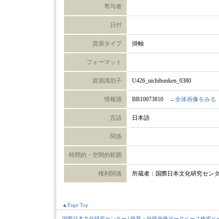
寄与者
日付
資源タイプ
掛軸
フォーマット
資源識別子
U426_nichibunken_0380
情報源
BB10073810
→全体画像をみる
言語
日本語
関係
時間的・空間的範囲
権利関係
所蔵者：国際日本文化研究セン
▲Page Top
国際日本文化研究センター
|
怪異・妖怪画像データベース検索ペ