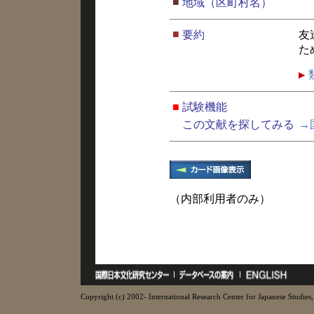
■
地域（区町村名）
■
要約
友
た
■
試験機能
この文献を探してみる
→
（内部利用者のみ）
Copyright (c) 2002- International Research Center for Japanese Studies, 