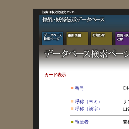
カード表示
■
C4
番号
■
呼称（ヨミ）
サ
■
呼称（漢字）
山
■
執筆者
若