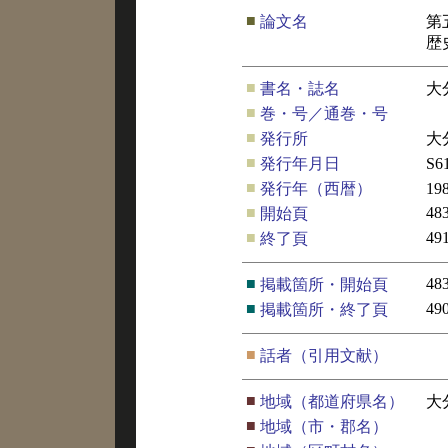
■
論文名
第
歴
■
書名・誌名
大
■
巻・号／通巻・号
■
発行所
大
■
発行年月日
S6
■
発行年（西暦）
19
■
48
開始頁
■
49
終了頁
■
48
掲載箇所・開始頁
■
49
掲載箇所・終了頁
■
話者（引用文献）
■
地域（都道府県名）
大
■
地域（市・郡名）