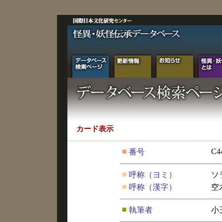
カード表示
■
C4
番号
■
呼称（ヨミ）
ソ
■
呼称（漢字）
空
■
執筆者
小