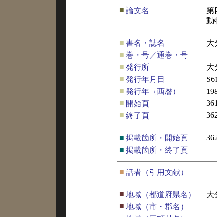
■
論文名
第
動
■
書名・誌名
大
■
巻・号／通巻・号
■
発行所
大
■
発行年月日
S6
■
発行年（西暦）
19
■
36
開始頁
■
36
終了頁
■
36
掲載箇所・開始頁
■
掲載箇所・終了頁
■
話者（引用文献）
■
地域（都道府県名）
大
■
地域（市・郡名）