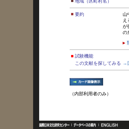
■
地域（区町村名）
■
要約
山
え
が
の
■
試験機能
この文献を探してみる
→
（内部利用者のみ）