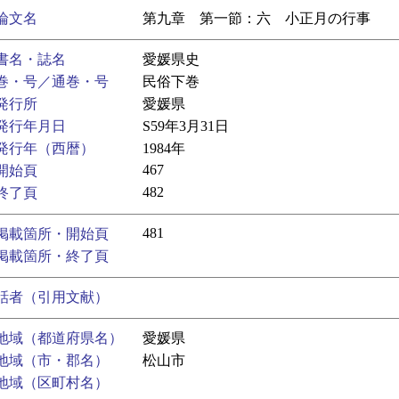
論文名
第九章 第一節：六 小正月の行事
書名・誌名
愛媛県史
巻・号／通巻・号
民俗下巻
発行所
愛媛県
発行年月日
S59年3月31日
発行年（西暦）
1984年
467
開始頁
482
終了頁
481
掲載箇所・開始頁
掲載箇所・終了頁
話者（引用文献）
地域（都道府県名）
愛媛県
地域（市・郡名）
松山市
地域（区町村名）