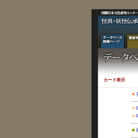
カード表示
■
■
■
■