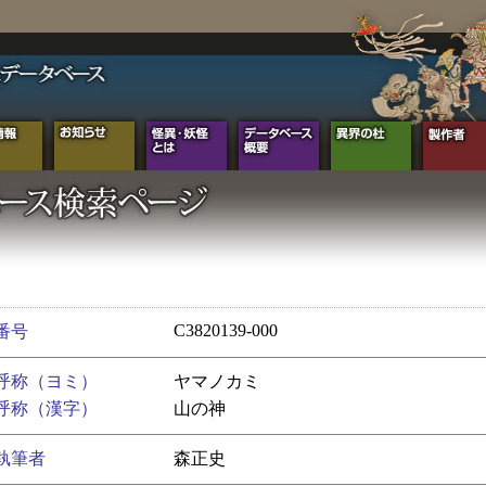
C3820139-000
番号
呼称（ヨミ）
ヤマノカミ
呼称（漢字）
山の神
執筆者
森正史