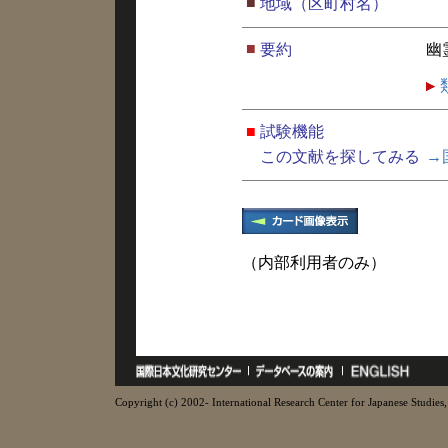
■
地域（区町村名）
■
要約
幽
■
試験機能
この文献を探してみる
→
（内部利用者のみ）
Copyright (c) 2002- International Research Center for Japanese Studies, 