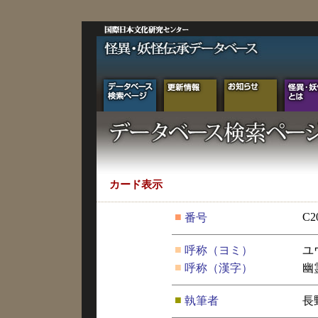
カード表示
■
C2
番号
■
呼称（ヨミ）
ユ
■
呼称（漢字）
幽
■
執筆者
長