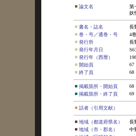
■
論文名
第
妖
■
書名・誌名
長
■
巻・号／通巻・号
4
■
発行所
長
■
発行年月日
S6
■
発行年（西暦）
19
■
67
開始頁
■
68
終了頁
■
68
掲載箇所・開始頁
■
69
掲載箇所・終了頁
■
話者（引用文献）
■
地域（都道府県名）
長
■
地域（市・郡名）
中