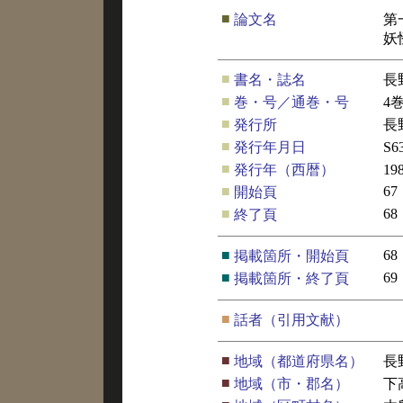
■
論文名
第
妖
■
書名・誌名
長
■
巻・号／通巻・号
4
■
発行所
長
■
発行年月日
S6
■
発行年（西暦）
19
■
67
開始頁
■
68
終了頁
■
68
掲載箇所・開始頁
■
69
掲載箇所・終了頁
■
話者（引用文献）
■
地域（都道府県名）
長
■
地域（市・郡名）
下