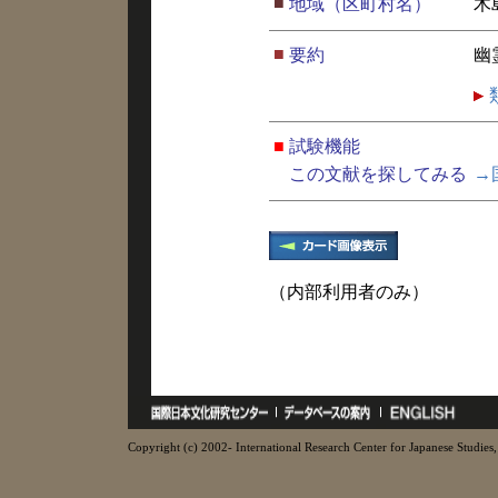
■
地域（区町村名）
木
■
要約
幽
■
試験機能
この文献を探してみる
→
（内部利用者のみ）
Copyright (c) 2002- International Research Center for Japanese Studies, 