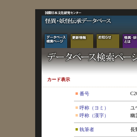
カード表示
■
C2
番号
■
呼称（ヨミ）
ユ
■
呼称（漢字）
幽
■
執筆者
長