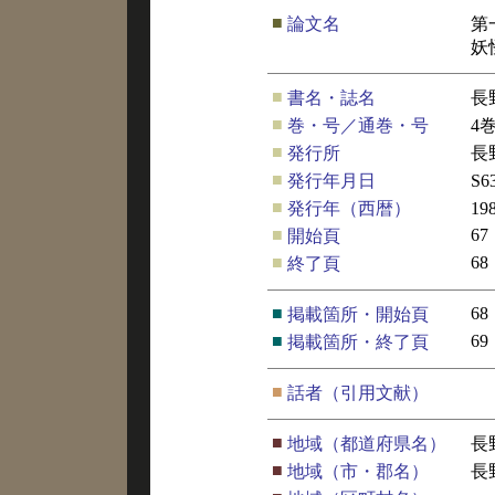
■
論文名
第
妖
■
書名・誌名
長
■
巻・号／通巻・号
4
■
発行所
長
■
発行年月日
S6
■
発行年（西暦）
19
■
67
開始頁
■
68
終了頁
■
68
掲載箇所・開始頁
■
69
掲載箇所・終了頁
■
話者（引用文献）
■
地域（都道府県名）
長
■
地域（市・郡名）
長