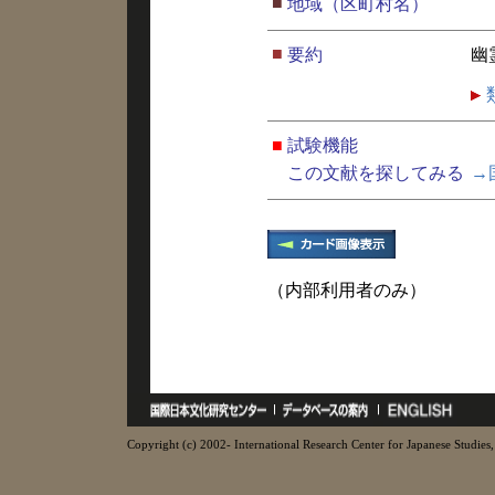
■
地域（区町村名）
■
要約
幽
■
試験機能
この文献を探してみる
→
（内部利用者のみ）
Copyright (c) 2002- International Research Center for Japanese Studies, 