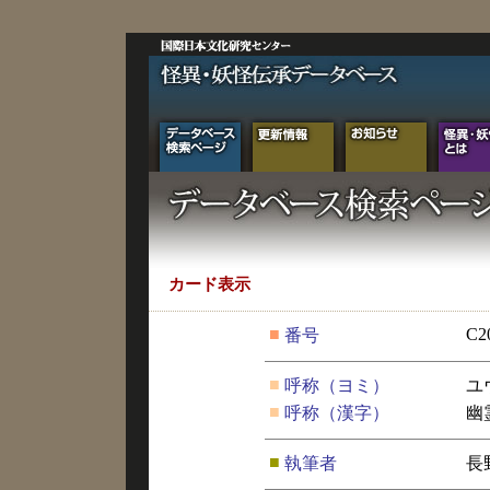
カード表示
■
C2
番号
■
呼称（ヨミ）
ユ
■
呼称（漢字）
幽
■
執筆者
長