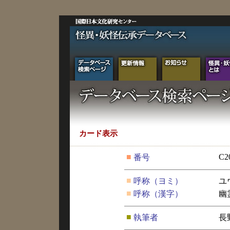
カード表示
■
C2
番号
■
呼称（ヨミ）
ユ
■
呼称（漢字）
幽
■
執筆者
長