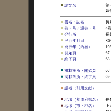
■
論文名
第
妖
■
書名・誌名
長
■
巻・号／通巻・号
4
■
発行所
長
■
発行年月日
S6
■
発行年（西暦）
19
■
67
開始頁
■
68
終了頁
■
68
掲載箇所・開始頁
■
69
掲載箇所・終了頁
■
話者（引用文献）
■
地域（都道府県名）
長
■
地域（市・郡名）
上