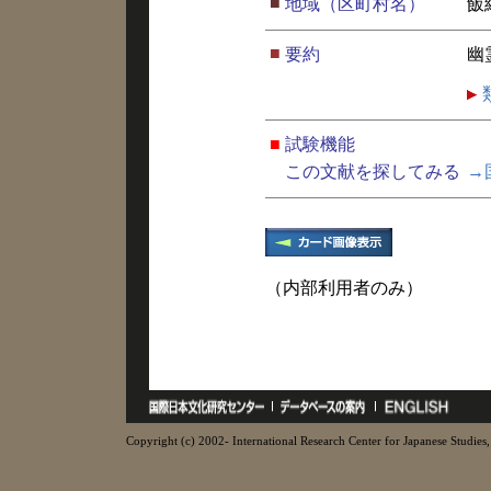
■
地域（区町村名）
飯
■
要約
幽
■
試験機能
この文献を探してみる
→
（内部利用者のみ）
Copyright (c) 2002- International Research Center for Japanese Studies, 