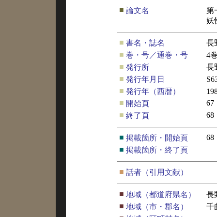
■
論文名
第
妖
■
書名・誌名
長
■
巻・号／通巻・号
4
■
発行所
長
■
発行年月日
S6
■
発行年（西暦）
19
■
67
開始頁
■
68
終了頁
■
68
掲載箇所・開始頁
■
掲載箇所・終了頁
■
話者（引用文献）
■
地域（都道府県名）
長
■
地域（市・郡名）
千