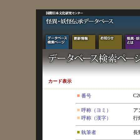
カード表示
■
C2
番号
■
呼称（ヨミ）
ア
■
呼称（漢字）
行
■
執筆者
長