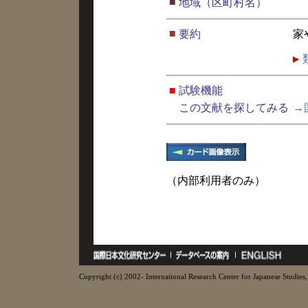
■
地域（区町村名）
■
要約
家
■
試験機能
この文献を探してみる
→
（内部利用者のみ）
Copyright (c) 2002- International Research Center for Japanese Studies, 