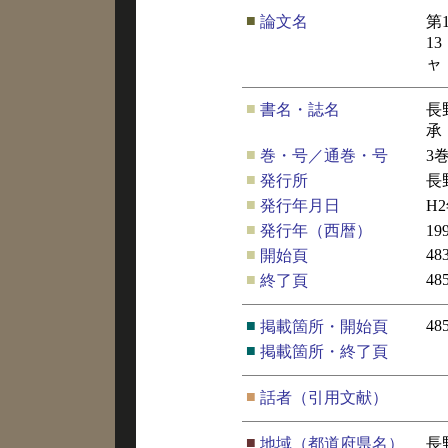
■
論文名
第
1
ャ
■
書名・誌名
長
承
■
巻・号／通巻・号
3
■
発行所
長
■
発行年月日
H
■
発行年（西暦）
19
■
48
開始頁
■
48
終了頁
■
48
掲載箇所・開始頁
■
掲載箇所・終了頁
■
話者（引用文献）
■
地域（都道府県名）
長