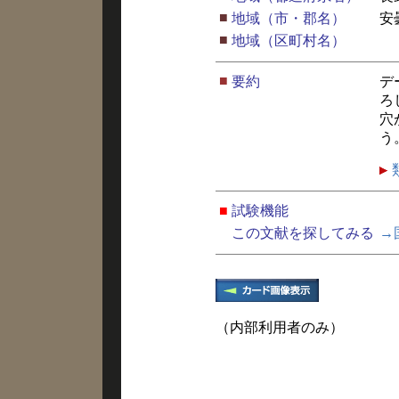
■
地域（市・郡名）
安
■
地域（区町村名）
■
要約
デ
ろ
穴
う
■
試験機能
この文献を探してみる
→
（内部利用者のみ）