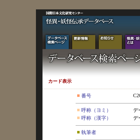
カード表示
■
C2
番号
■
呼称（ヨミ）
デ
■
呼称（漢字）
デ
■
執筆者