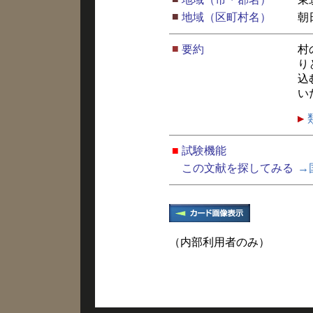
■
地域（区町村名）
朝
■
要約
村
り
込
い
■
試験機能
この文献を探してみる
→
（内部利用者のみ）