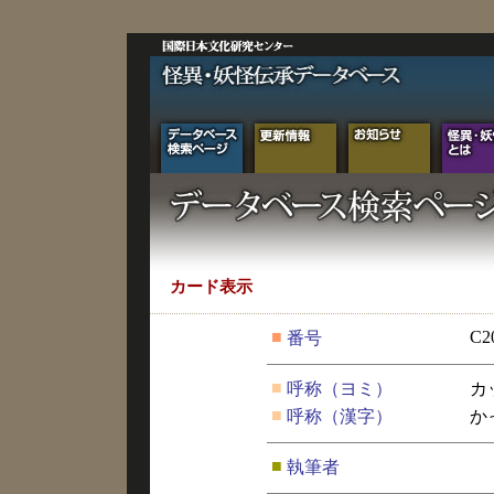
カード表示
■
C2
番号
■
呼称（ヨミ）
カ
■
呼称（漢字）
か
■
執筆者