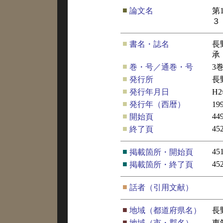
■
論文名
第
３
■
書名・誌名
長
承
■
巻・号／通巻・号
3
■
発行所
長
■
発行年月日
H
■
発行年（西暦）
19
■
44
開始頁
■
45
終了頁
■
45
掲載箇所・開始頁
■
45
掲載箇所・終了頁
■
話者（引用文献）
■
地域（都道府県名）
長
■
地域（市・郡名）
東