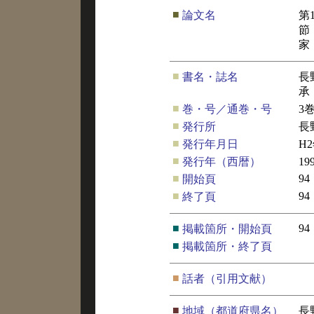
■
論文名
第
節
家
■
書名・誌名
長
承
■
巻・号／通巻・号
3
■
発行所
長
■
発行年月日
H
■
発行年（西暦）
19
■
94
開始頁
■
94
終了頁
■
94
掲載箇所・開始頁
■
掲載箇所・終了頁
■
話者（引用文献）
■
地域（都道府県名）
長