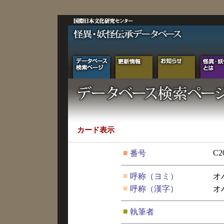
カード表示
■
C2
番号
■
呼称（ヨミ）
オ
■
呼称（漢字）
オ
■
執筆者