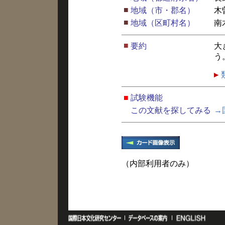
■
地域（市・郡名）
木
■
地域（区町村名）
南
■
要約
大
う
■
試験機能
この文献を探してみる
→
（内部利用者のみ）