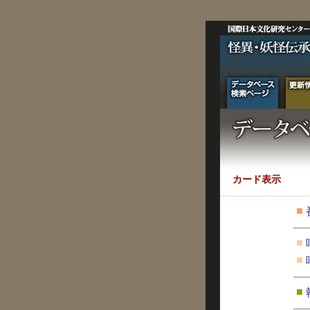
カード表示
■
■
■
■