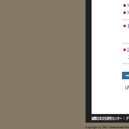
■
■
■
■
（
Copyright (c) 2002- International Res