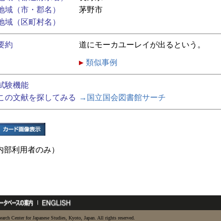
地域（市・郡名）
茅野市
地域（区町村名）
要約
道にモーカユーレイが出るという。
類似事例
試験機能
この文献を探してみる
→国立国会図書館サーチ
内部利用者のみ）
earch Center for Japanese Studies, Kyoto, Japan. All rights reserved.