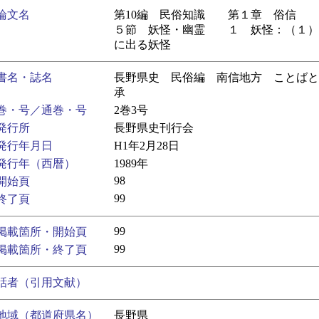
論文名
第10編 民俗知識 第１章 俗信 
５節 妖怪・幽霊 １ 妖怪：（１）
に出る妖怪
書名・誌名
長野県史 民俗編 南信地方 ことばと
承
巻・号／通巻・号
2巻3号
発行所
長野県史刊行会
発行年月日
H1年2月28日
発行年（西暦）
1989年
98
開始頁
99
終了頁
99
掲載箇所・開始頁
99
掲載箇所・終了頁
話者（引用文献）
地域（都道府県名）
長野県