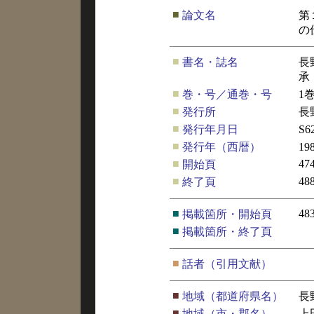
■
論文名
第
の
■
書名・誌名
長
承
■
巻・号／通巻・号
1
■
発行所
長
■
発行年月日
S6
■
発行年（西暦）
19
■
47
開始頁
■
48
終了頁
■
48
掲載箇所・開始頁
■
掲載箇所・終了頁
■
話者（引用文献）
■
地域（都道府県名）
長
■
地域（市・郡名）
上