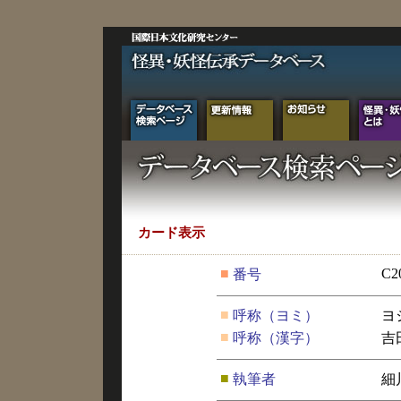
カード表示
■
C2
番号
■
呼称（ヨミ）
ヨ
■
呼称（漢字）
吉
■
執筆者
細