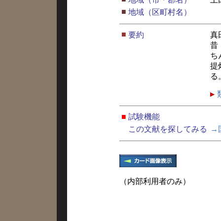
■
地域（区町村名）
■
要約
真
昔
ち
提
る
■
試験機能
この文献を探してみる
→
（内部利用者のみ）