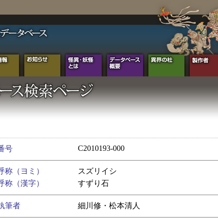
C2010193-000
番号
呼称（ヨミ）
スズリイシ
呼称（漢字）
すずり石
執筆者
細川修・松本清人