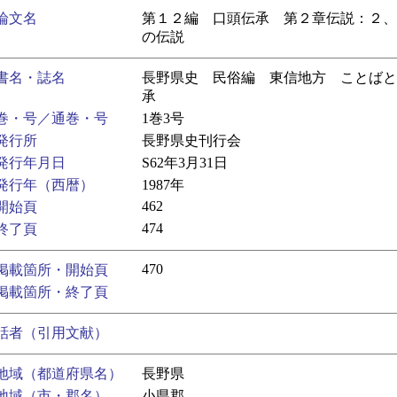
論文名
第１２編 口頭伝承 第２章伝説：２、
の伝説
書名・誌名
長野県史 民俗編 東信地方 ことばと
承
巻・号／通巻・号
1巻3号
発行所
長野県史刊行会
発行年月日
S62年3月31日
発行年（西暦）
1987年
462
開始頁
474
終了頁
470
掲載箇所・開始頁
掲載箇所・終了頁
話者（引用文献）
地域（都道府県名）
長野県
地域（市・郡名）
小県郡