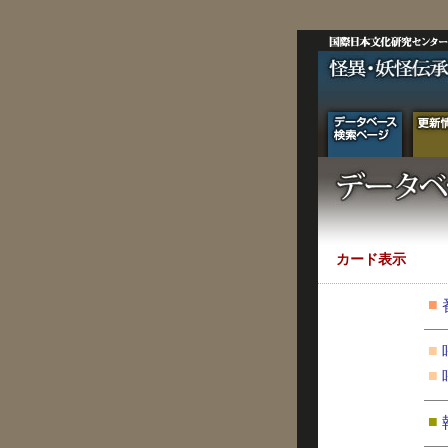
カード表示
■
■
■
■