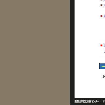
■
■
■
（