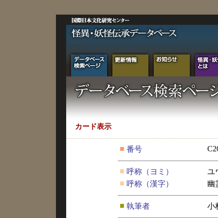
カード表示
■
C2
番号
■
呼称（ヨミ）
ユ
■
呼称（漢字）
幽
■
執筆者
小