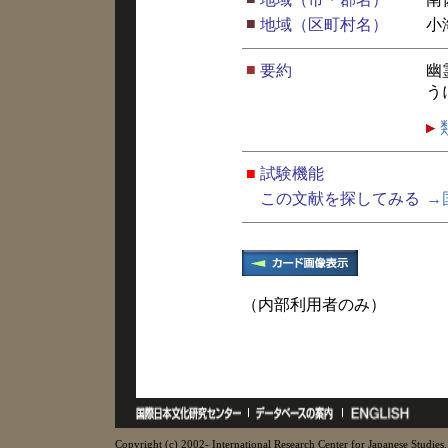
■
地域（区町村名）
小
■
要約
幽
う
■
試験機能
この文献を探してみる
→
（内部利用者のみ）
Copyright (c) 2002- International Research Center for Japanese Studies, 