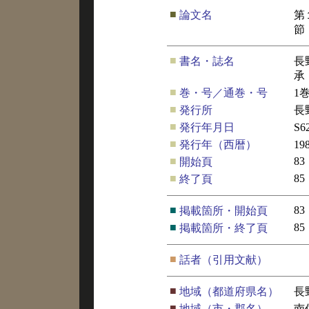
■
論文名
第
節
■
書名・誌名
長
承
■
巻・号／通巻・号
1
■
発行所
長
■
発行年月日
S6
■
発行年（西暦）
19
■
83
開始頁
■
85
終了頁
■
83
掲載箇所・開始頁
■
85
掲載箇所・終了頁
■
話者（引用文献）
■
地域（都道府県名）
長
■
地域（市・郡名）
南