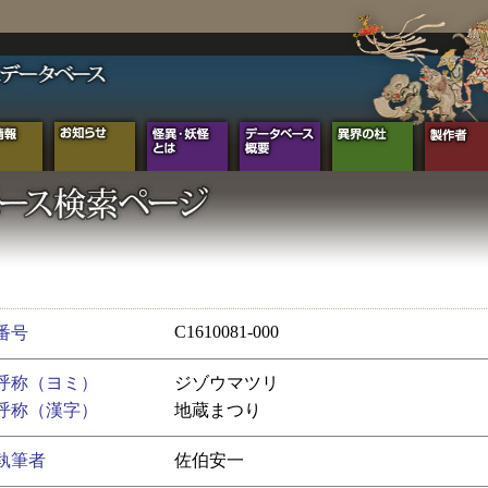
C1610081-000
番号
呼称（ヨミ）
ジゾウマツリ
呼称（漢字）
地蔵まつり
執筆者
佐伯安一