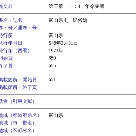
論文名
第三章 一：4 年令集団
書名・誌名
富山県史 民俗編
巻・号／通巻・号
発行所
富山県
発行年月日
S48年3月31日
発行年（西暦）
1973年
650
開始頁
655
終了頁
651
掲載箇所・開始頁
掲載箇所・終了頁
話者（引用文献）
地域（都道府県名）
富山県
地域（市・郡名）
地域（区町村名）