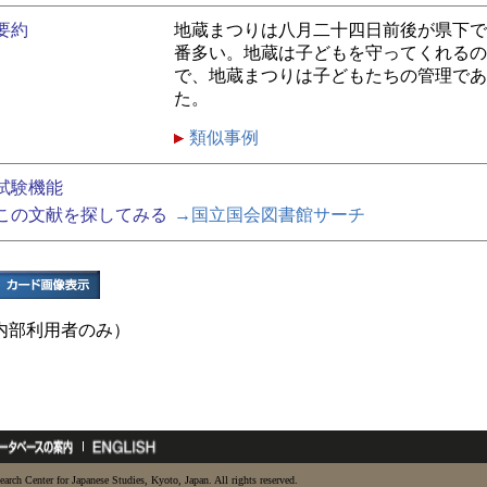
要約
地蔵まつりは八月二十四日前後が県下で
番多い。地蔵は子どもを守ってくれるの
で、地蔵まつりは子どもたちの管理であ
た。
類似事例
試験機能
この文献を探してみる
→国立国会図書館サーチ
内部利用者のみ）
earch Center for Japanese Studies, Kyoto, Japan. All rights reserved.