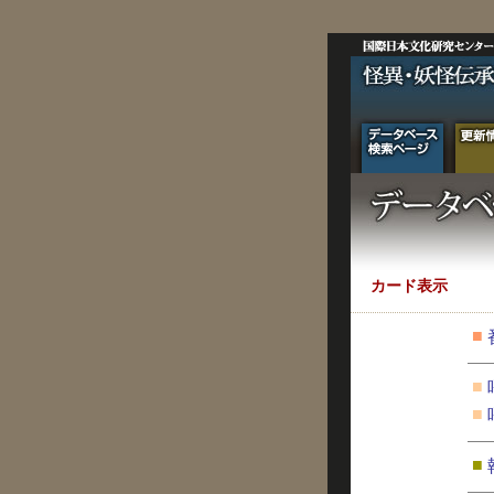
カード表示
■
■
■
■