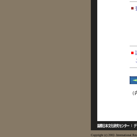
■
■
（
Copyright (c) 2002- International Res