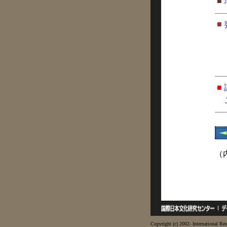
■
■
■
（
Copyright (c) 2002- International Res