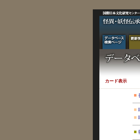
カード表示
■
■
■
■