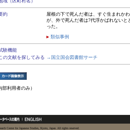
地域（区町村名）
要約
屋根の下で死んだ者は、すぐ生まれかわ
が、外で死んだ者は7代浮かばれないと
った。
類似事例
試験機能
この文献を探してみる
→国立国会図書館サーチ
内部利用者のみ）
earch Center for Japanese Studies, Kyoto, Japan. All rights reserved.