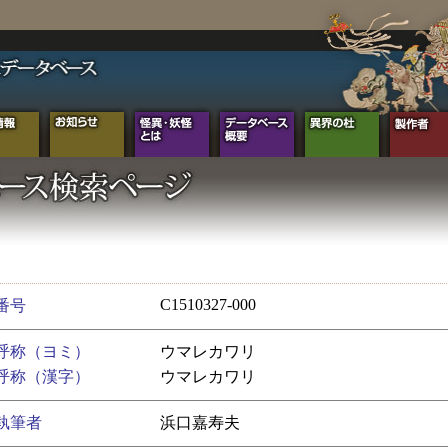
C1510327-000
番号
呼称（ヨミ）
ウマレカワリ
呼称（漢字）
ウマレカワリ
執筆者
浜口嘉寿夫