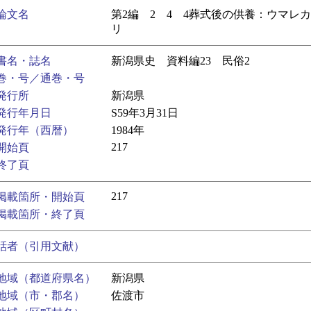
論文名
第2編 2 4 4葬式後の供養：ウマレ
リ
書名・誌名
新潟県史 資料編23 民俗2
巻・号／通巻・号
発行所
新潟県
発行年月日
S59年3月31日
発行年（西暦）
1984年
217
開始頁
終了頁
217
掲載箇所・開始頁
掲載箇所・終了頁
話者（引用文献）
地域（都道府県名）
新潟県
地域（市・郡名）
佐渡市