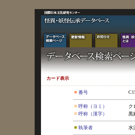
カード表示
■
C1
番号
■
呼称（ヨミ）
ク
■
呼称（漢字）
黒
■
執筆者
水