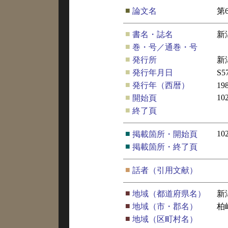
■
論文名
第
■
書名・誌名
新
■
巻・号／通巻・号
■
発行所
新
■
発行年月日
S5
■
発行年（西暦）
19
■
10
開始頁
■
終了頁
■
10
掲載箇所・開始頁
■
掲載箇所・終了頁
■
話者（引用文献）
■
地域（都道府県名）
新
■
地域（市・郡名）
柏
■
地域（区町村名）