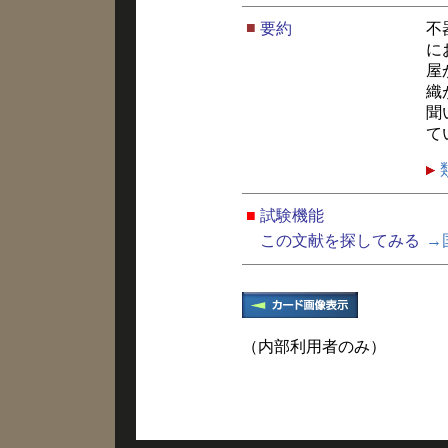
■
要約
不
に
屋
織
聞
て
■
試験機能
この文献を探してみる
→
（内部利用者のみ）