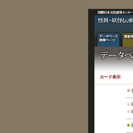
カード表示
■
■
■
■