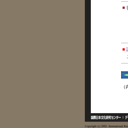
■
■
（
Copyright (c) 2002- International Res