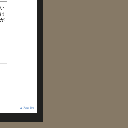
い
は
が
▲ Page Top