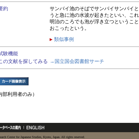
要約
サンバイ池のそばでサンバイサンバイと
うと急に池の水波が起きたといい、これ
明治のころでも泡が浮き立つということ
おこったという。
類似事例
試験機能
この文献を探してみる
→国立国会図書館サーチ
内部利用者のみ）
earch Center for Japanese Studies, Kyoto, Japan. All rights reserved.