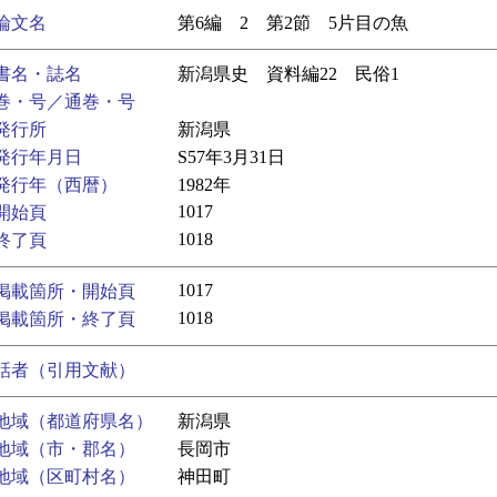
論文名
第6編 2 第2節 5片目の魚
書名・誌名
新潟県史 資料編22 民俗1
巻・号／通巻・号
発行所
新潟県
発行年月日
S57年3月31日
発行年（西暦）
1982年
1017
開始頁
1018
終了頁
1017
掲載箇所・開始頁
1018
掲載箇所・終了頁
話者（引用文献）
地域（都道府県名）
新潟県
地域（市・郡名）
長岡市
地域（区町村名）
神田町