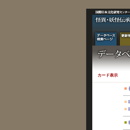
カード表示
■
■
■
■