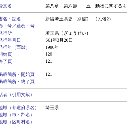
論文名
第八章 第六節 ：五 動物に関するも
書名・誌名
新編埼玉県史 別編2 （民俗2）
巻・号／通巻・号
発行所
埼玉県（ぎょうせい）
発行年月日
S61年3月20日
発行年（西暦）
1986年
120
開始頁
121
終了頁
121
掲載箇所・開始頁
掲載箇所・終了頁
話者（引用文献）
地域（都道府県名）
埼玉県
地域（市・郡名）
地域（区町村名）