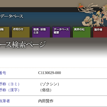
C1130029-000
番号
呼称（ヨミ）
（ゾクシン）
呼称（漢字）
（俗信）
執筆者
内田賢作