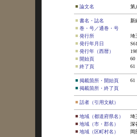
■
論文名
第
■
書名・誌名
新
■
巻・号／通巻・号
■
発行所
埼
■
発行年月日
S6
■
発行年（西暦）
19
■
60
開始頁
■
61
終了頁
■
61
掲載箇所・開始頁
■
掲載箇所・終了頁
■
話者（引用文献）
■
地域（都道府県名）
埼
■
地域（市・郡名）
深
■
地域（区町村名）
岡