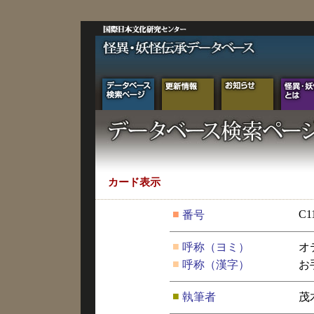
カード表示
■
C1
番号
■
呼称（ヨミ）
オ
■
呼称（漢字）
お
■
執筆者
茂