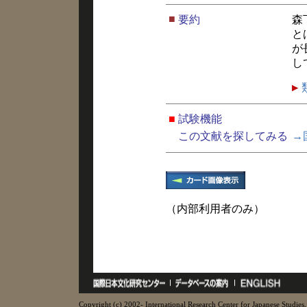
■
要約
森
と
が
し
■
試験機能
この文献を探してみる
→
（内部利用者のみ）
Copyright (c) 2002- International Research Center for Japanese Studies, 