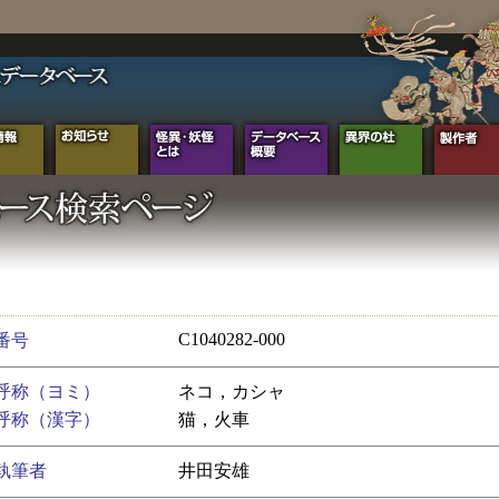
C1040282-000
番号
呼称（ヨミ）
ネコ，カシャ
呼称（漢字）
猫，火車
執筆者
井田安雄