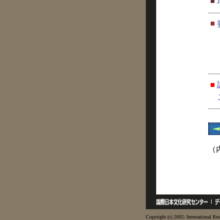
■
■
■
（
Copyright (c) 2002- International Res