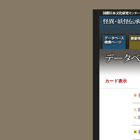
カード表示
■
■
■
■