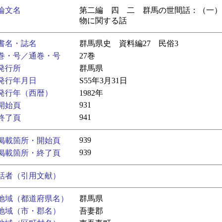
論文名
第二編 四 二 群馬の世間話：（一）
物に関する話
書名・誌名
群馬県史 資料編27 民俗3
巻・号／通巻・号
27巻
発行所
群馬県
発行年月日
S55年3月31日
発行年（西暦）
1982年
931
開始頁
941
終了頁
939
掲載箇所・開始頁
939
掲載箇所・終了頁
話者（引用文献）
地域（都道府県名）
群馬県
地域（市・郡名）
吾妻郡