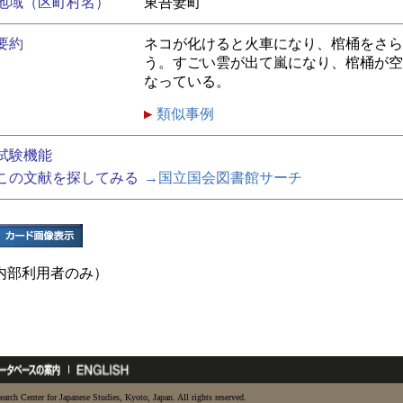
地域（区町村名）
東吾妻町
要約
ネコが化けると火車になり、棺桶をさら
う。すごい雲が出て嵐になり、棺桶が空
なっている。
類似事例
試験機能
この文献を探してみる
→国立国会図書館サーチ
内部利用者のみ）
earch Center for Japanese Studies, Kyoto, Japan. All rights reserved.