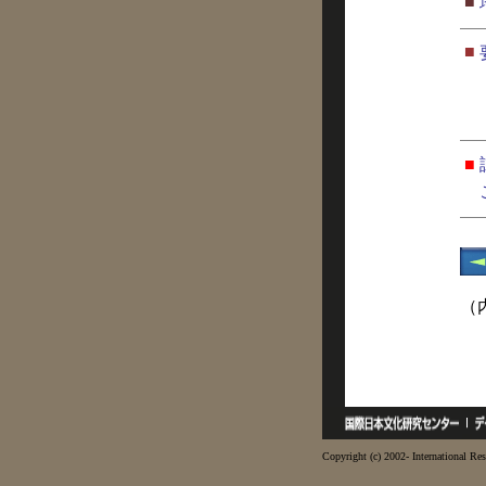
■
■
■
（
Copyright (c) 2002- International Res