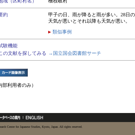
地域（区町村名）
檜枝岐村
要約
甲子の日、雨が降ると雨が多い。28日
天気が悪いとそれ以降も天気が悪い。
類似事例
試験機能
この文献を探してみる
→国立国会図書館サーチ
内部利用者のみ）
earch Center for Japanese Studies, Kyoto, Japan. All rights reserved.