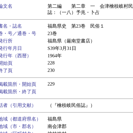
論文名
第二編 第二章 一 会津檜枝岐村民
誌：（一八）予兆・卜占
書名・誌名
福島県史 第23巻 民俗１
巻・号／通巻・号
23巻
発行所
福島県（厳南堂書店）
発行年月日
S39年3月31日
発行年（西暦）
1964年
228
開始頁
230
終了頁
229
掲載箇所・開始頁
掲載箇所・終了頁
話者（引用文献）
（『檜枝岐民俗誌』）
地域（都道府県名）
福島県
地域（市・郡名）
南会津郡