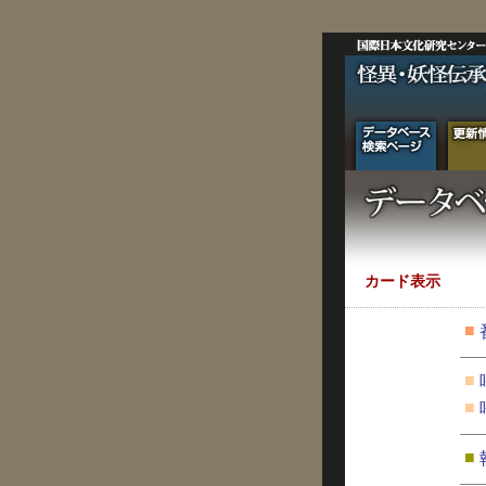
カード表示
■
■
■
■