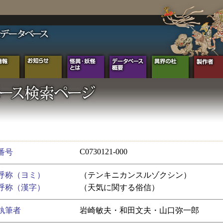
C0730121-000
番号
呼称（ヨミ）
（テンキニカンスルゾクシン）
呼称（漢字）
（天気に関する俗信）
執筆者
岩崎敏夫・和田文夫・山口弥一郎