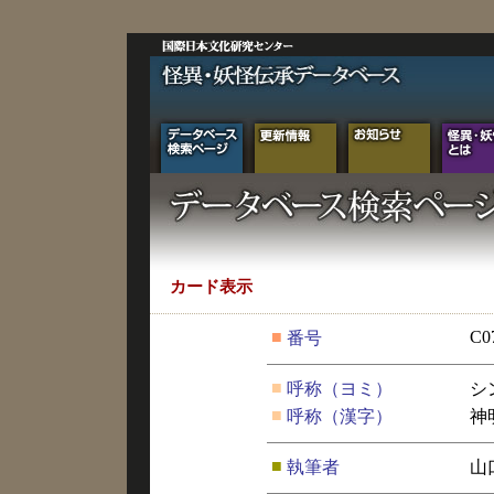
カード表示
■
C0
番号
■
呼称（ヨミ）
シ
■
呼称（漢字）
神
■
執筆者
山