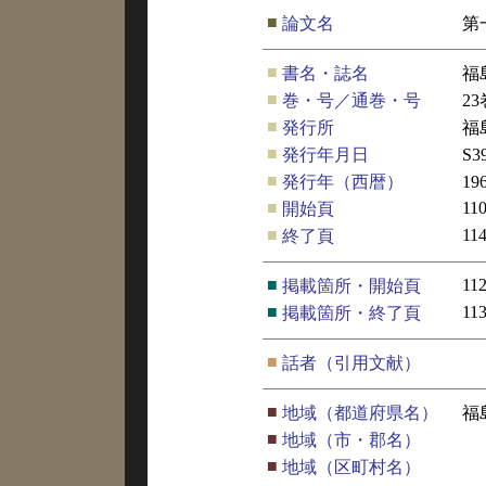
■
論文名
第
■
書名・誌名
福
■
巻・号／通巻・号
23
■
発行所
福
■
発行年月日
S3
■
発行年（西暦）
19
■
11
開始頁
■
11
終了頁
■
11
掲載箇所・開始頁
■
11
掲載箇所・終了頁
■
話者（引用文献）
■
地域（都道府県名）
福
■
地域（市・郡名）
■
地域（区町村名）