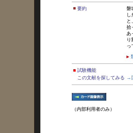
■
要約
磐
し
と
拾
あ
り
っ
■
試験機能
この文献を探してみる
→
（内部利用者のみ）