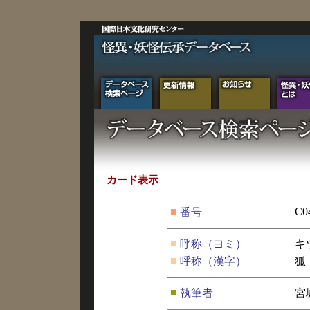
カード表示
■
C0
番号
■
呼称（ヨミ）
キ
■
呼称（漢字）
狐
■
執筆者
宮