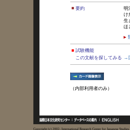
■
要約
明
け
生
ほ
■
試験機能
この文献を探してみる
→
（内部利用者のみ）
Copyright (c) 2002- International Research Center for Japanese Studies, 