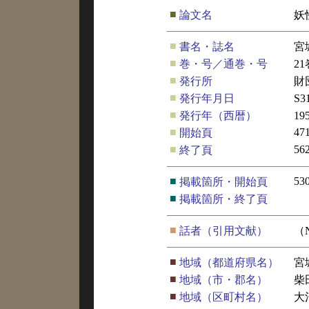
■
論文名
妖
■
書名・誌名
宮
■
巻・号／通巻・号
21
■
発行所
財
■
発行年月日
S3
■
発行年（西暦）
19
■
47
開始頁
■
56
終了頁
■
53
掲載箇所・開始頁
■
掲載箇所・終了頁
■
話者（引用文献）
（
■
地域（都道府県名）
宮
■
地域（市・郡名）
柴
■
地域（区町村名）
大