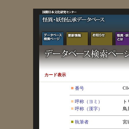
カード表示
■
C0
番号
■
呼称（ヨミ）
ト
■
呼称（漢字）
鳥
■
執筆者
宮