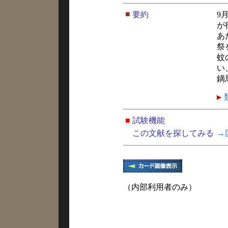
■
要約
9
が
あ
祭
蚊
い
鏑
■
試験機能
この文献を探してみる
→
（内部利用者のみ）