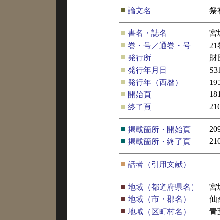
■
論文名
祭
■
書名・誌名
宮
■
巻・号／通巻・号
21
■
発行所
財
■
発行年月日
S3
■
発行年（西暦）
19
■
18
開始頁
■
21
終了頁
■
20
掲載箇所・開始頁
■
21
掲載箇所・終了頁
■
話者（引用文献）
■
地域（都道府県名）
宮
■
地域（市・郡名）
仙
■
地域（区町村名）
青