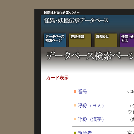
カード表示
■
C0
番号
■
呼称（ヨミ）
（
ウ
■
呼称（漢字）
（
■
執筆者
宮