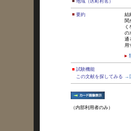
■
地域（区町村名）
■
要約
結
関
く
の
通
用
■
試験機能
この文献を探してみる
→
（内部利用者のみ）