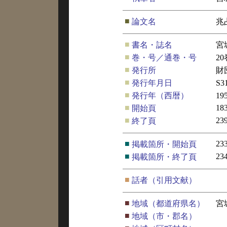
■
論文名
兆
■
書名・誌名
宮
■
巻・号／通巻・号
20
■
発行所
財
■
発行年月日
S3
■
発行年（西暦）
19
■
18
開始頁
■
23
終了頁
■
23
掲載箇所・開始頁
■
23
掲載箇所・終了頁
■
話者（引用文献）
■
地域（都道府県名）
宮
■
地域（市・郡名）