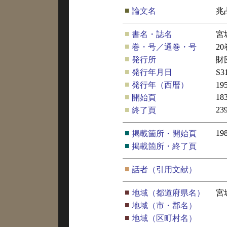
■
論文名
兆
■
書名・誌名
宮
■
巻・号／通巻・号
20
■
発行所
財
■
発行年月日
S3
■
発行年（西暦）
19
■
18
開始頁
■
23
終了頁
■
19
掲載箇所・開始頁
■
掲載箇所・終了頁
■
話者（引用文献）
■
地域（都道府県名）
宮
■
地域（市・郡名）
■
地域（区町村名）