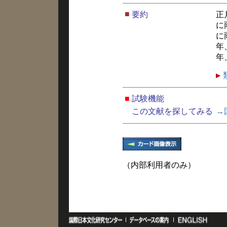
■
要約
正
に
に
年
年
■
試験機能
この文献を探してみる
→
（内部利用者のみ）