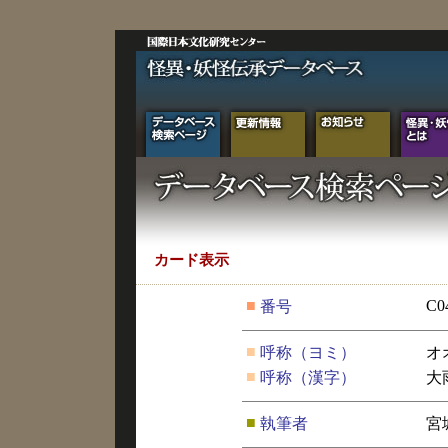
カード表示
■
C0
番号
■
呼称（ヨミ）
オ
■
呼称（漢字）
大
■
執筆者
宮