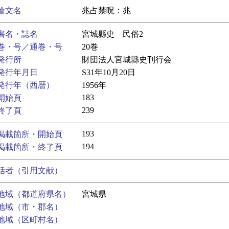
論文名
兆占禁呪：兆
書名・誌名
宮城縣史 民俗2
巻・号／通巻・号
20巻
発行所
財団法人宮城縣史刊行会
発行年月日
S31年10月20日
発行年（西暦）
1956年
183
開始頁
239
終了頁
193
掲載箇所・開始頁
194
掲載箇所・終了頁
話者（引用文献）
地域（都道府県名）
宮城県
地域（市・郡名）
地域（区町村名）