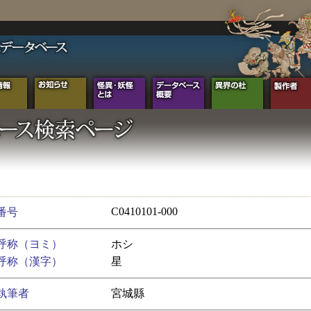
C0410101-000
番号
呼称（ヨミ）
ホシ
呼称（漢字）
星
執筆者
宮城縣