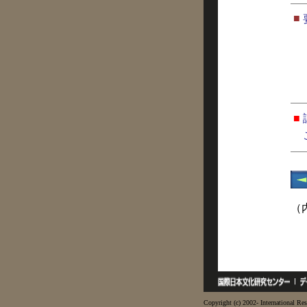
■
■
（
Copyright (c) 2002- International Res