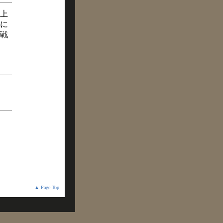
上
に
戦
▲ Page Top