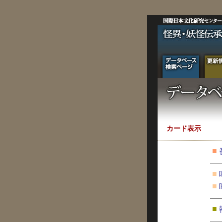
カード表示
■
■
■
■