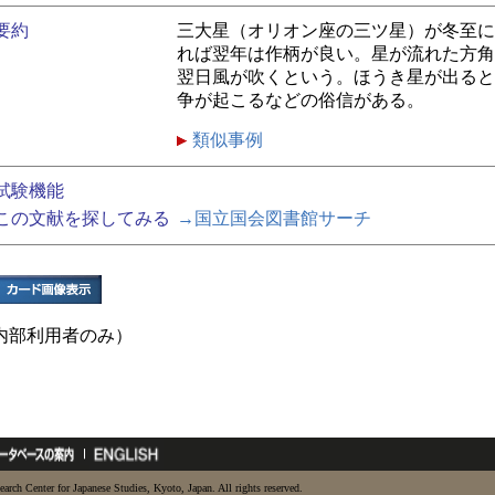
要約
三大星（オリオン座の三ツ星）が冬至に
れば翌年は作柄が良い。星が流れた方角
翌日風が吹くという。ほうき星が出ると
争が起こるなどの俗信がある。
類似事例
試験機能
この文献を探してみる
→国立国会図書館サーチ
内部利用者のみ）
earch Center for Japanese Studies, Kyoto, Japan. All rights reserved.