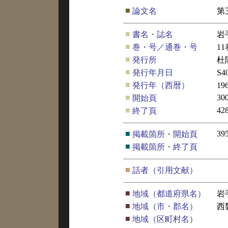
■
論文名
第
■
書名・誌名
岩
■
巻・号／通巻・号
11
■
発行所
杜
■
発行年月日
S4
■
発行年（西暦）
19
■
30
開始頁
■
42
終了頁
■
39
掲載箇所・開始頁
■
掲載箇所・終了頁
■
話者（引用文献）
■
地域（都道府県名）
岩
■
地域（市・郡名）
西
■
地域（区町村名）