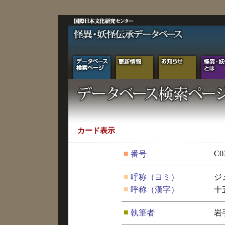
カード表示
■
C0
番号
■
呼称（ヨミ）
ジ
■
呼称（漢字）
十
■
執筆者
岩