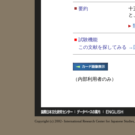
■
要約
十
と
■
試験機能
この文献を探してみる
→
（内部利用者のみ）
Copyright (c) 2002- International Research Center for Japanese Studies, 