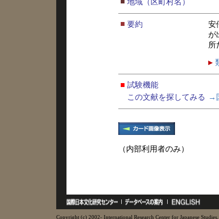
■
地域（区町村名）
■
要約
安
が
所
■
試験機能
この文献を探してみる
→
（内部利用者のみ）
Copyright (c) 2002- International Research Center for Japanese Studies, 