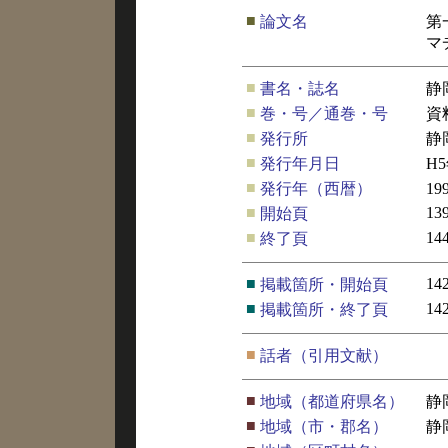
■
論文名
第
マ
■
書名・誌名
静
■
巻・号／通巻・号
資
■
発行所
静
■
発行年月日
H
■
発行年（西暦）
19
■
13
開始頁
■
14
終了頁
■
14
掲載箇所・開始頁
■
14
掲載箇所・終了頁
■
話者（引用文献）
■
地域（都道府県名）
静
■
地域（市・郡名）
静