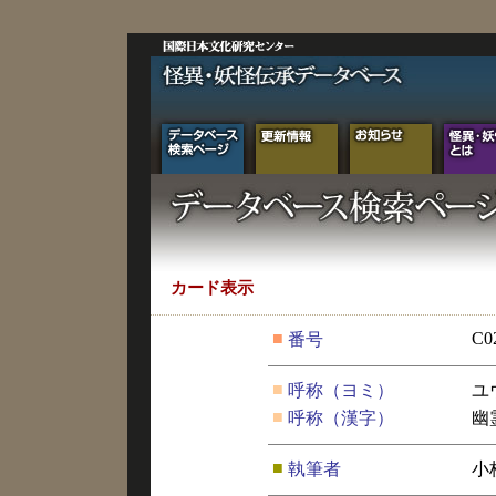
カード表示
■
C0
番号
■
呼称（ヨミ）
ユ
■
呼称（漢字）
幽
■
執筆者
小