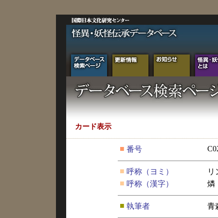
カード表示
■
C0
番号
■
呼称（ヨミ）
リ
■
呼称（漢字）
燐
■
執筆者
青