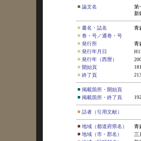
■
論文名
第
新
■
書名・誌名
青
■
巻・号／通巻・号
■
発行所
青
■
発行年月日
H
■
発行年（西暦）
20
■
18
開始頁
■
21
終了頁
■
掲載箇所・開始頁
■
19
掲載箇所・終了頁
■
話者（引用文献）
■
地域（都道府県名）
青
■
地域（市・郡名）
三