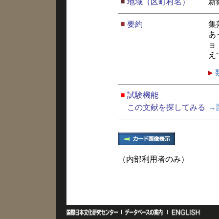
■
地域（区町村名）
新
■
要約
集
あ
ョ
え
■
試験機能
この文献を探してみる
→
（内部利用者のみ）