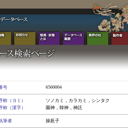
6560004
番号
呼称（ヨミ）
ソノカミ，カラカミ，シンタク
呼称（漢字）
園神，韓神，神託
執筆者
操巵子