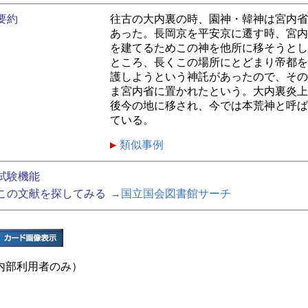
要約
往古の大内裏の時、園神・韓神は宮内省
あった。長岡京を平安京に遷す時、宮内
を建てるためこの神を他所に移そうとし
ところ、長くこの場所にとどまり帝都を
護しようという神託があったので、その
ま宮内省に置かれたという。大内裏炎上
後今の地に移され、今では本荒神と呼ば
ている。
類似事例
試験機能
この文献を探してみる
→国立国会図書館サーチ
内部利用者のみ）