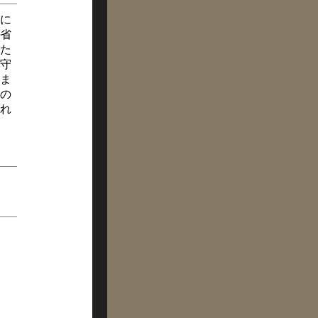
に
省
た
守
ま
の
れ