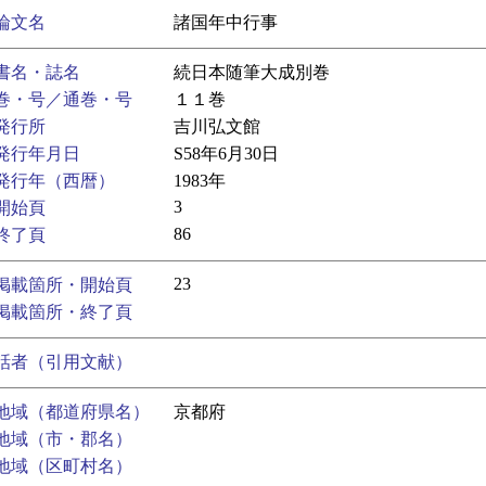
論文名
諸国年中行事
書名・誌名
続日本随筆大成別巻
巻・号／通巻・号
１１巻
発行所
吉川弘文館
発行年月日
S58年6月30日
発行年（西暦）
1983年
3
開始頁
86
終了頁
23
掲載箇所・開始頁
掲載箇所・終了頁
話者（引用文献）
地域（都道府県名）
京都府
地域（市・郡名）
地域（区町村名）