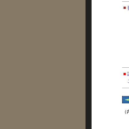
■
■
（