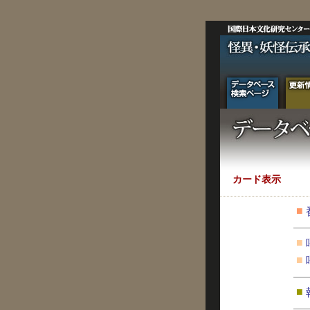
カード表示
■
■
■
■