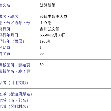
論文名
醍醐随筆
書名・誌名
続日本随筆大成
巻・号／通巻・号
１０巻
発行所
吉川弘文館
発行年月日
S55年12月30日
発行年（西暦）
1980年
1
開始頁
60
終了頁
59
掲載箇所・開始頁
掲載箇所・終了頁
話者（引用文献）
地域（都道府県名）
地域（市・郡名）
地域（区町村名）