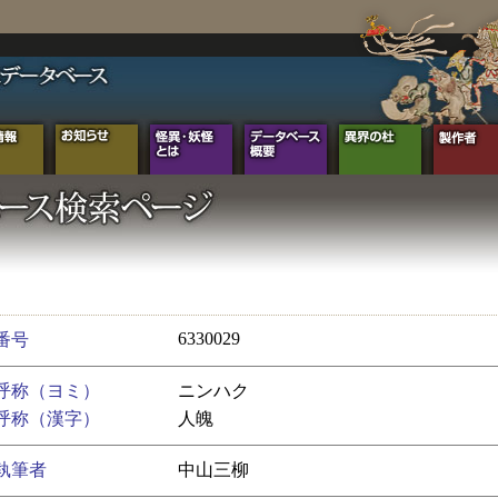
6330029
番号
呼称（ヨミ）
ニンハク
呼称（漢字）
人魄
執筆者
中山三柳