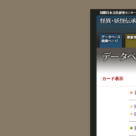
カード表示
■
■
■
■