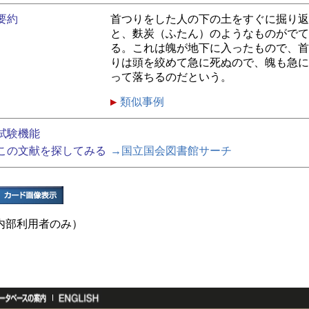
要約
首つりをした人の下の土をすぐに掘り返
と、麩炭（ふたん）のようなものがでて
る。これは魄が地下に入ったもので、首
りは頭を絞めて急に死ぬので、魄も急に
って落ちるのだという。
類似事例
試験機能
この文献を探してみる
→国立国会図書館サーチ
内部利用者のみ）