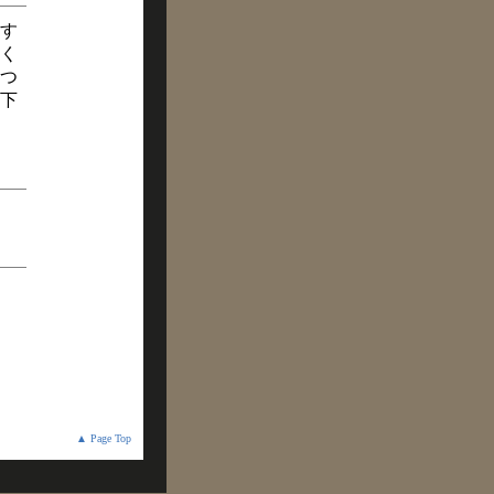
す
く
つ
下
▲ Page Top