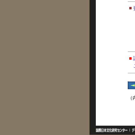
■
■
（