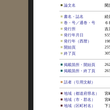
■
論文名
閑
■
書名・誌名
続
■
巻・号／通巻・号
６
■
発行所
吉
■
発行年月日
S5
■
発行年（西暦）
19
■
25
開始頁
■
30
終了頁
■
26
掲載箇所・開始頁
■
26
掲載箇所・終了頁
■
話者（引用文献）
■
地域（都道府県名）
宮
■
地域（市・郡名）
宮
■
地域（区町村名）
下