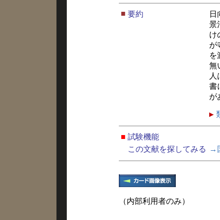
■
要約
日
景
け
が
を
無
人
書
が
■
試験機能
この文献を探してみる
→
（内部利用者のみ）