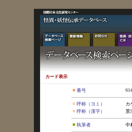
カード表示
■
61
番号
■
呼称（ヨミ）
カ
■
呼称（漢字）
景
■
執筆者
中