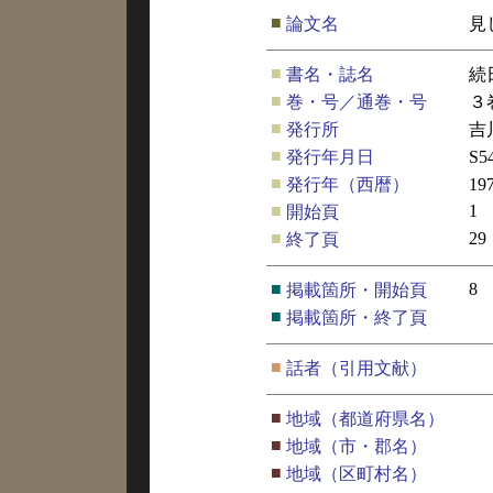
■
論文名
見
■
書名・誌名
続
■
巻・号／通巻・号
３
■
発行所
吉
■
発行年月日
S5
■
発行年（西暦）
19
■
1
開始頁
■
29
終了頁
■
8
掲載箇所・開始頁
■
掲載箇所・終了頁
■
話者（引用文献）
■
地域（都道府県名）
■
地域（市・郡名）
■
地域（区町村名）