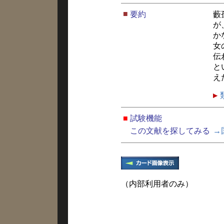
■
要約
藪
が
か
女
伝
と
え
■
試験機能
この文献を探してみる
→
（内部利用者のみ）