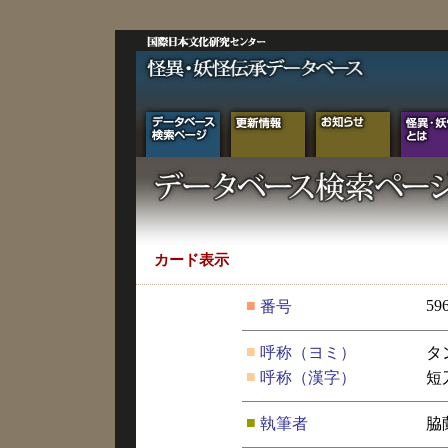
カード表示
■
59
番号
■
呼称（ヨミ）
タ
■
呼称（漢字）
短
■
執筆者
脇