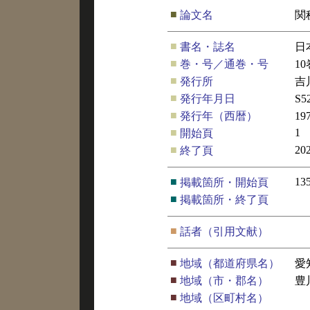
■
論文名
関
■
書名・誌名
日
■
巻・号／通巻・号
10
■
発行所
吉
■
発行年月日
S
■
発行年（西暦）
19
■
1
開始頁
■
20
終了頁
■
13
掲載箇所・開始頁
■
掲載箇所・終了頁
■
話者（引用文献）
■
地域（都道府県名）
愛
■
地域（市・郡名）
豊
■
地域（区町村名）