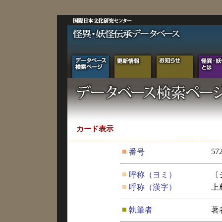
カード表示
■
57
番号
■
呼称（ヨミ）
〔
■
呼称（漢字）
上
■
執筆者
著