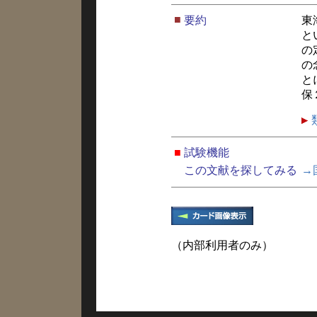
■
要約
東
と
の
の
と
保
■
試験機能
この文献を探してみる
→
（内部利用者のみ）