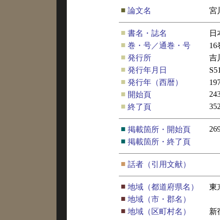
■
論文名
宮
■
書名・誌名
日
■
巻・号／通巻・号
16
■
発行所
吉
■
発行年月日
S5
■
発行年（西暦）
19
■
24
開始頁
■
35
終了頁
■
26
掲載箇所・開始頁
■
掲載箇所・終了頁
■
話者（引用文献）
■
地域（都道府県名）
東
■
地域（市・郡名）
■
地域（区町村名）
新