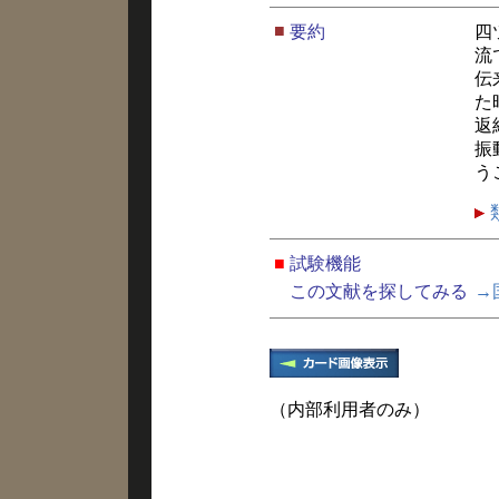
■
要約
四
流
伝
た
返
振
う
■
試験機能
この文献を探してみる
→
（内部利用者のみ）