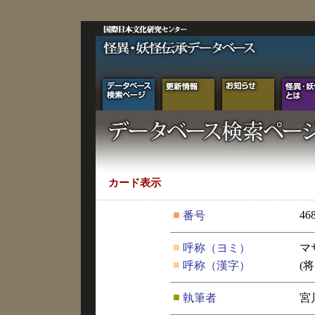
カード表示
■
46
番号
■
呼称（ヨミ）
マ
■
呼称（漢字）
(
■
執筆者
宮