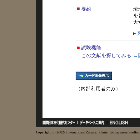
■
要約
琉
を
大
■
試験機能
この文献を探してみる
→
（内部利用者のみ）
Copyright (c) 2002- International Research Center for Japanese Studies, 