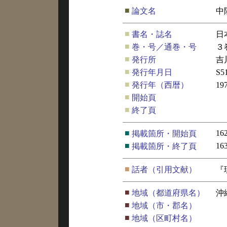
■
論文名
中
■
書名・誌名
日
■
巻・号／通巻・号
３
■
発行所
吉
■
発行年月日
S5
■
発行年（西暦）
19
■
開始頁
■
終了頁
■
16
掲載箇所・開始頁
■
16
掲載箇所・終了頁
■
話者（引用文献）
『
■
地域（都道府県名）
沖
■
地域（市・郡名）
■
地域（区町村名）