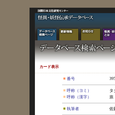
カード表示
■
39
番号
■
呼称（ヨミ）
タ
■
呼称（漢字）
祟
■
執筆者
佐