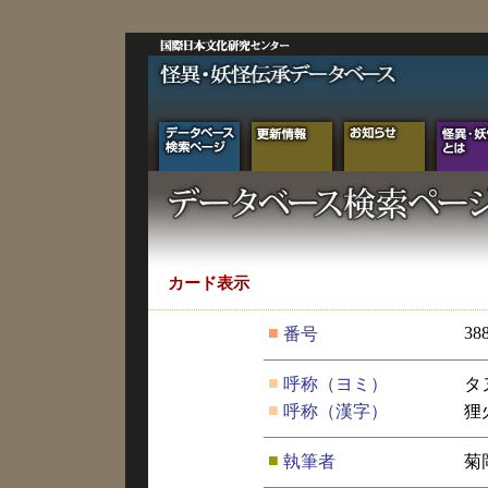
カード表示
■
38
番号
■
呼称（ヨミ）
タ
■
呼称（漢字）
狸
■
執筆者
菊