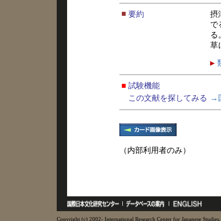
■
要約
摂
で
る
草
■
試験機能
この文献を探してみる
→
（内部利用者のみ）
Copyright (c) 2002- International Research Center for Japanese Studies, 