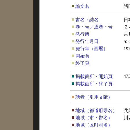
■
論文名
諸
■
書名・誌名
日
■
巻・号／通巻・号
２
■
発行所
吉
■
発行年月日
S5
■
発行年（西暦）
19
■
開始頁
■
終了頁
■
47
掲載箇所・開始頁
■
掲載箇所・終了頁
■
話者（引用文献）
■
地域（都道府県名）
兵
■
地域（市・郡名）
川
■
地域（区町村名）