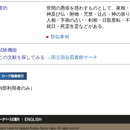
要約
世間の愚俗を惑わすものとして、家相・
神及び仏・附物・咒禁・辻占・神の祟り
人相・字画の占い・剣相・日取星転・不
就日・死霊生霊などがある。
類似事例
試験機能
この文献を探してみる
→国立国会図書館サーチ
内部利用者のみ）
earch Center for Japanese Studies, Kyoto, Japan. All rights reserved.