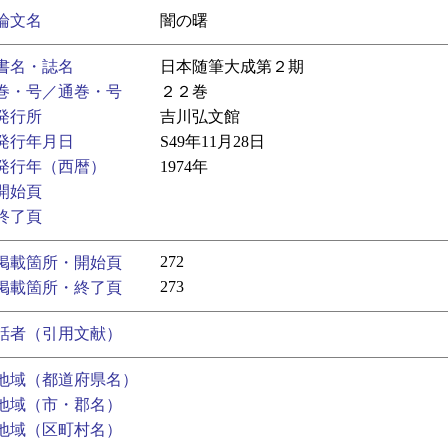
論文名
闇の曙
書名・誌名
日本随筆大成第２期
巻・号／通巻・号
２２巻
発行所
吉川弘文館
発行年月日
S49年11月28日
発行年（西暦）
1974年
開始頁
終了頁
272
掲載箇所・開始頁
273
掲載箇所・終了頁
話者（引用文献）
地域（都道府県名）
地域（市・郡名）
地域（区町村名）