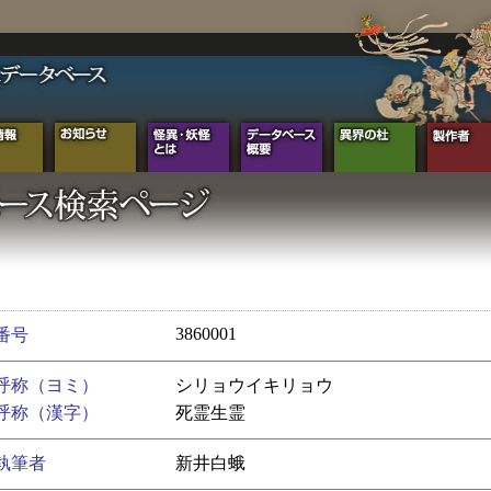
3860001
番号
呼称（ヨミ）
シリョウイキリョウ
呼称（漢字）
死霊生霊
執筆者
新井白蛾