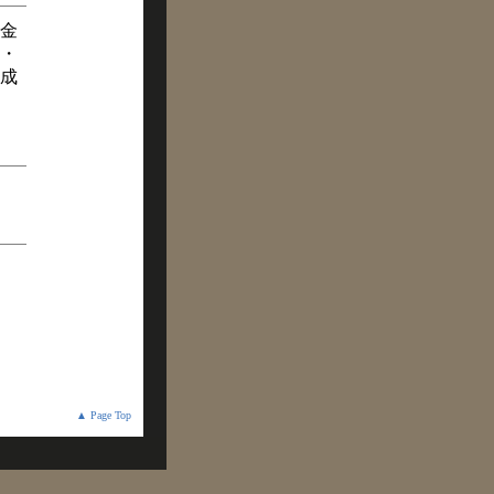
金
・
成
▲ Page Top