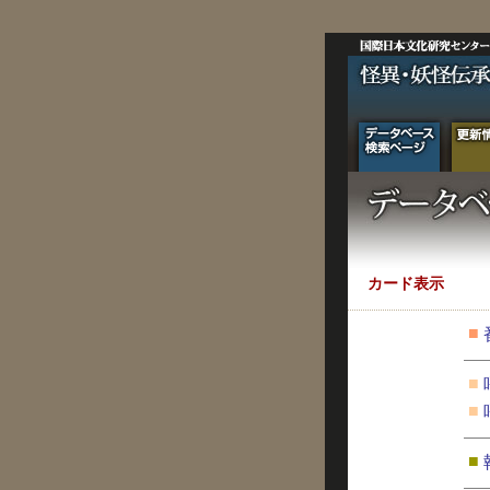
カード表示
■
■
■
■