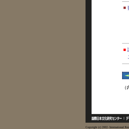
■
■
（
Copyright (c) 2002- International Res