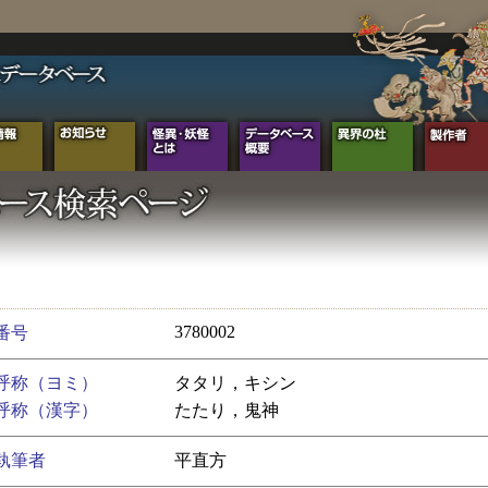
3780002
番号
呼称（ヨミ）
タタリ，キシン
呼称（漢字）
たたり，鬼神
執筆者
平直方