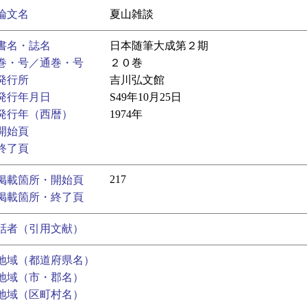
論文名
夏山雑談
書名・誌名
日本随筆大成第２期
巻・号／通巻・号
２０巻
発行所
吉川弘文館
発行年月日
S49年10月25日
発行年（西暦）
1974年
開始頁
終了頁
217
掲載箇所・開始頁
掲載箇所・終了頁
話者（引用文献）
地域（都道府県名）
地域（市・郡名）
地域（区町村名）