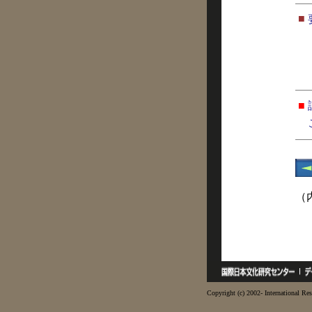
■
■
（
Copyright (c) 2002- International Res