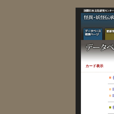
カード表示
■
■
■
■